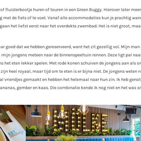
f fluisterbootje huren of touren in een Green Buggy. Hierover later mee
ng met de fiets of te voet. Vanaf alle accommodaties kun je prachtig wa
aan het liefst eerst naar het overdekte zwembad. Het is niet groot, maa
aar goed dat we hebben gereserveerd, want het zit gezellig vol. Mijn man 
l mijn jongens meteen naar de binnenspeeltuin rennen. Deze ligt pal naa
ns het eten lekker spelen. Met rode konen schuiven de jongens aan als o
ijn heel royaal, maar tijd om te eten is er bijna niet. De jongens weten n
n al vriendjes gemaakt en hebben het helemaal naar hun zin. Ik heb geno
 ananas, gember en kaas. Die combinatie kende ik nog niet en het was 