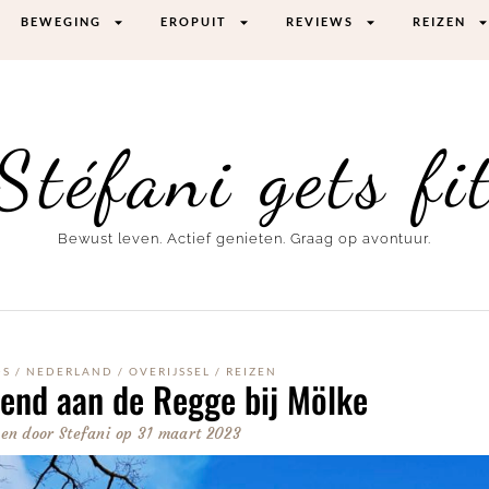
BEWEGING
EROPUIT
REVIEWS
REIZEN
Stéfani gets fi
Bewust leven. Actief genieten. Graag op avontuur.
DS
/
NEDERLAND
/
OVERIJSSEL
/
REIZEN
end aan de Regge bij Mölke
en door
Stefani
op
31 maart 2023