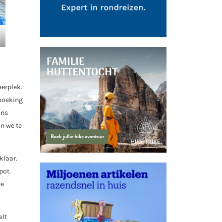
erplek.
 boeking
ons
an we te
klaar.
pot.
xe
elt