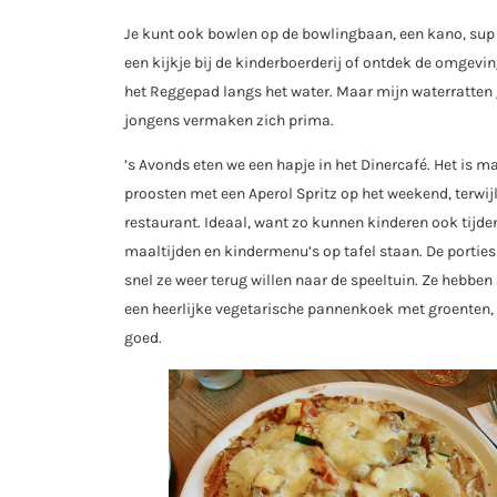
Je kunt ook bowlen op de bowlingbaan, een kano, sup o
een kijkje bij de kinderboerderij of ontdek de omgevi
het Reggepad langs het water. Maar mijn waterratten g
jongens vermaken zich prima.
’s Avonds eten we een hapje in het Dinercafé. Het is m
proosten met een Aperol Spritz op het weekend, terwij
restaurant. Ideaal, want zo kunnen kinderen ook tijde
maaltijden en kindermenu’s op tafel staan. De porties z
snel ze weer terug willen naar de speeltuin. Ze hebbe
een heerlijke vegetarische pannenkoek met groenten,
goed.