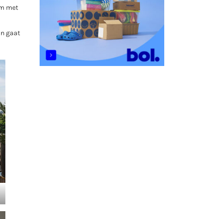
om met
on gaat