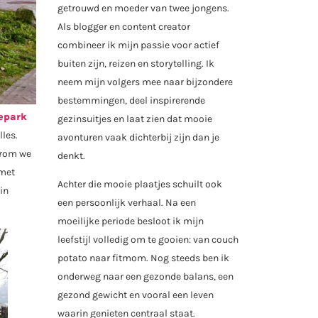
getrouwd en moeder van twee jongens.
Als blogger en content creator
combineer ik mijn passie voor actief
buiten zijn, reizen en storytelling. Ik
neem mijn volgers mee naar bijzondere
bestemmingen, deel inspirerende
epark
gezinsuitjes en laat zien dat mooie
lles.
avonturen vaak dichterbij zijn dan je
arom we
denkt.
 met
Achter die mooie plaatjes schuilt ook
in
een persoonlijk verhaal. Na een
moeilijke periode besloot ik mijn
leefstijl volledig om te gooien: van couch
potato naar fitmom. Nog steeds ben ik
onderweg naar een gezonde balans, een
gezond gewicht en vooral een leven
waarin genieten centraal staat.