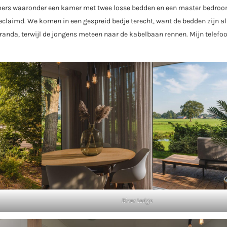
kamers waaronder een kamer met twee losse bedden en een master bedro
claimd. We komen in een gespreid bedje terecht, want de bedden zijn al
eranda, terwijl de jongens meteen naar de kabelbaan rennen. Mijn telefo
River Lodge