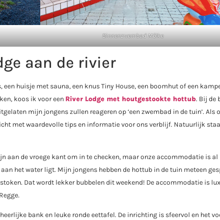
Binnenzwembad Mölke
ge aan de rivier
, een huisje met sauna, een knus Tiny House, een boomhut of een kampe
ken, koos ik voor een
River Lodge met houtgestookte hottub
. Bij de
itgelaten mijn jongens zullen reageren op ‘een zwembad in de tuin’. Als 
richt met waardevolle tips en informatie voor ons verblijf. Natuurlijk sta
zijn aan de vroege kant om in te checken, maar onze accommodatie is al 
 aan het water ligt. Mijn jongens hebben de hottub in de tuin meteen ges
 stoken. Dat wordt lekker bubbelen dit weekend! De accommodatie is lu
 Regge.
rlijke bank en leuke ronde eettafel. De inrichting is sfeervol en het vo