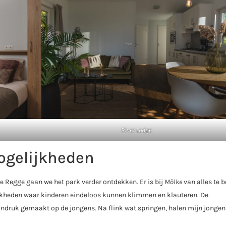
River Lodge
ogelijkheden
de Regge gaan we het park verder ontdekken. Er is bij
Mölke
van alles te 
ijkheden waar kinderen eindeloos kunnen klimmen en klauteren. De
indruk gemaakt op de jongens. Na flink wat springen, halen mijn jongens