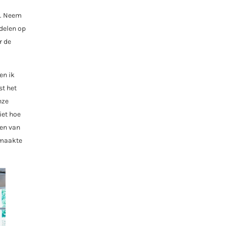
r. Neem
ndelen op
r de
en ik
st het
nze
iet hoe
ten van
smaakte