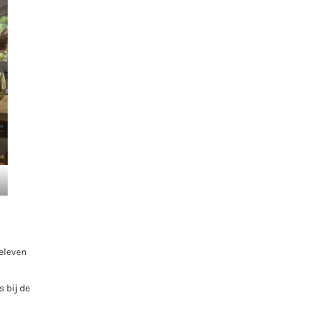
beleven
 bij de