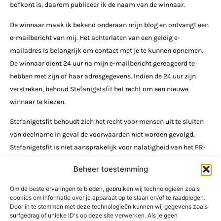
bofkont is, daarom publiceer ik de naam van de winnaar.
De winnaar maak ik bekend onderaan mijn blog en ontvangt een
e-mailbericht van mij. Het achterlaten van een geldig e-
mailadres is belangrijk om contact met je te kunnen opnemen.
De winnaar dient 24 uur na mijn e-mailbericht gereageerd te
hebben met zijn of haar adresgegevens. Indien de 24 uur zijn
verstreken, behoud Stefanigetsfit het recht om een nieuwe
winnaar te kiezen.
Stefanigetsfit behoudt zich het recht voor mensen uit te sluiten
van deelname in geval de voorwaarden niet worden gevolgd.
Stefanigetsfit is niet aansprakelijk voor nalatigheid van het PR-
bureau of de fabrikant bij het verzenden van de prijs. Daarnaast
Beheer toestemming
is Stefanigetsfit ook niet aansprakelijk voor vermissing,
beschadiging of vertraging bij het verzenden van de prijs. De
Om de beste ervaringen te bieden, gebruiken wij technologieën zoals
cookies om informatie over je apparaat op te slaan en/of te raadplegen.
inhoud van de winactie, de prijs, de loting of prijsuitreiking is niet
Door in te stemmen met deze technologieën kunnen wij gegevens zoals
inwisselbaar voor geld en staat niet open voor discussie.
surfgedrag of unieke ID's op deze site verwerken. Als je geen