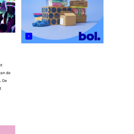
et
van de
. De
t