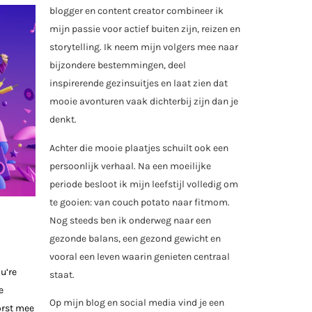
blogger en content creator combineer ik
mijn passie voor actief buiten zijn, reizen en
storytelling. Ik neem mijn volgers mee naar
bijzondere bestemmingen, deel
inspirerende gezinsuitjes en laat zien dat
mooie avonturen vaak dichterbij zijn dan je
denkt.
Achter die mooie plaatjes schuilt ook een
persoonlijk verhaal. Na een moeilijke
periode besloot ik mijn leefstijl volledig om
te gooien: van couch potato naar fitmom.
Nog steeds ben ik onderweg naar een
gezonde balans, een gezond gewicht en
vooral een leven waarin genieten centraal
u’re
staat.
e
Op mijn blog en social media vind je een
orst mee