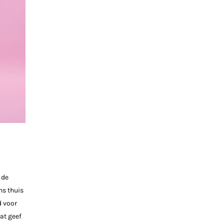
 de
ns thuis
d voor
at geef