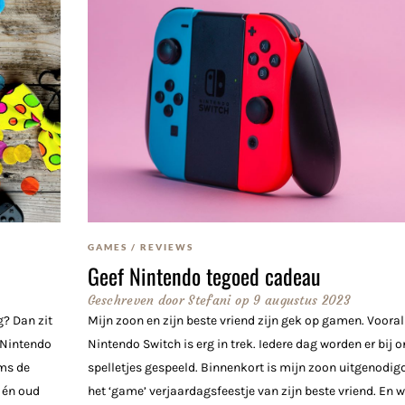
GAMES
/
REVIEWS
Geef Nintendo tegoed cadeau
Geschreven door
Stefani
op
9 augustus 2023
g? Dan zit
Mijn zoon en zijn beste vriend zijn gek op gamen. Vooral
 Nintendo
Nintendo Switch is erg in trek. Iedere dag worden er bij o
ams de
spelletjes gespeeld. Binnenkort is mijn zoon uitgenodig
 én oud
het ‘game’ verjaardagsfeestje van zijn beste vriend. En w