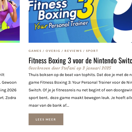
GAMES
/
OVERIG
/
REVIEWS
/
SPORT
Fitness Boxing 3 voor de Nintendo Swit
Geschreven door
Stefani
op
3 januari 2025
ilt
Thuis boksen op de beat van tophits. Dat doe je met de 
s. Gewoon
game Fitness Boxing 3: Your Personal Trainer voor de N
 Sing 2026
Switch. Of je je fitnessreis nu net begint of een doorgewi
urt. Zodra
sport bent.. deze game maakt bewegen leuk. Je hoeft al
maar van de bank af...
LEES MEER