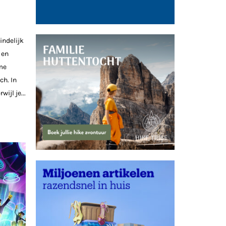
indelijk
 en
me
h. In
ijl je...