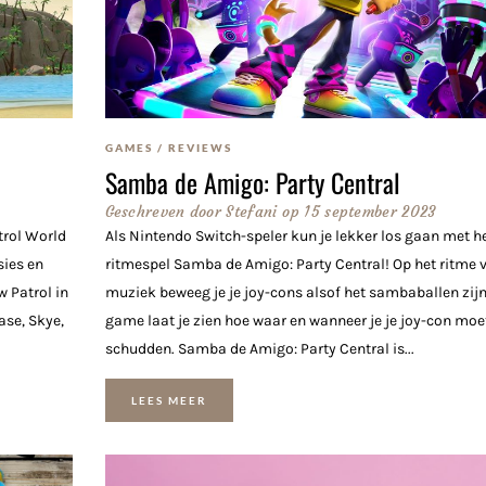
GAMES
/
REVIEWS
Samba de Amigo: Party Central
Geschreven door
Stefani
op
15 september 2023
atrol World
Als Nintendo Switch-speler kun je lekker los gaan met h
sies en
ritmespel Samba de Amigo: Party Central! Op het ritme 
w Patrol in
muziek beweeg je je joy-cons alsof het sambaballen zijn
ase, Skye,
game laat je zien hoe waar en wanneer je je joy-con moe
schudden. Samba de Amigo: Party Central is...
LEES MEER