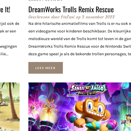
 It!
DreamWorks Trolls Remix Rescue
Geschreven door
Stefani
op
3 november 2023
jst ook de
Na drie hilarische animatiefilms van Trolls is er nu ook e
ak er een
een videogame voor kinderen beschikbaar. De kleurrijke
melodieuze wereld van de Trolls komt tot leven in de ga
ewegingen
DreamWorks Trolls Remix Rescue voor de Nintendo Switc
ie...
deze game speel je als de bekende trollen personages, terw
LEES MEER