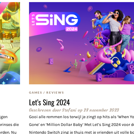
GAMES
/
REVIEWS
Let’s Sing 2024
Geschreven door
Stefani
op
28 november 2023
eigen
Gooi alle remmen los terwijl je zingt op hits als ‘When Yo
rinses die
Gone’ en ‘Million Dollar Baby’ Met Let’s Sing 2024 voor d
orden. Nu
Nintendo Switch zing je thuis met je vrienden uit volle b