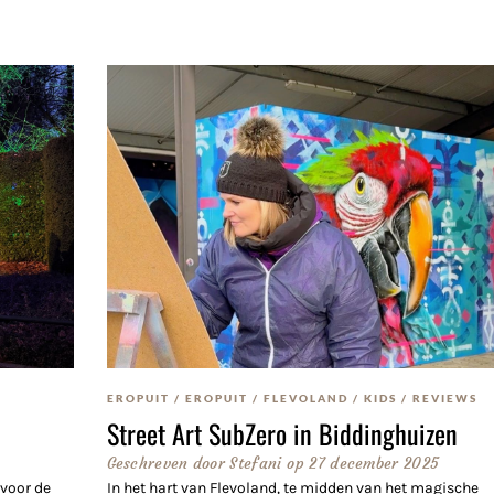
EROPUIT
/
EROPUIT
/
FLEVOLAND
/
KIDS
/
REVIEWS
Street Art SubZero in Biddinghuizen
Geschreven door
Stefani
op
27 december 2025
 voor de
In het hart van Flevoland, te midden van het magische