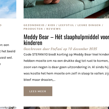
D
GEZONDHEID
/
KIDS
/
LEEFSTIJL
/
LEUKE DINGEN
/
PRODUCTEN
/
REVIEWS
Meddy Bear – Hét slaaphulpmiddel voo
kinderen
n: een
Geschreven door
Stefani
op
10 december 2025
 het beeld
Code STEFANI10 biedt korting op Meddy Bear Veel kinde
vast wel.
hebben moeite om na een drukke dag tot rust te komen,
e
zoon van negen is daar geen uitzondering in. Al sinds hij
was kostte het hem moeite om zelf in slaap te vallen: zi
bleef maar draaien,...
LEES MEER