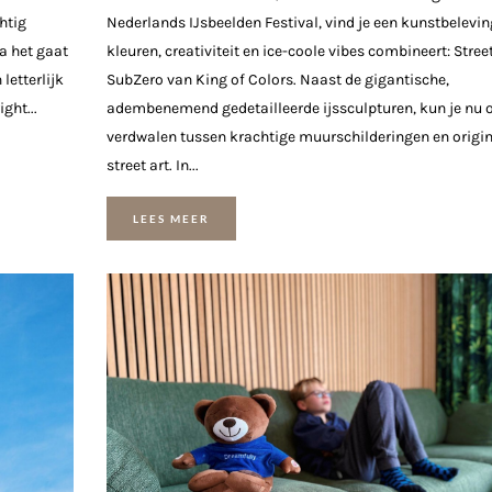
htig
Nederlands IJsbeelden Festival, vind je een kunstbelevin
ra het gaat
kleuren, creativiteit en ice-coole vibes combineert: Street
letterlijk
SubZero van King of Colors. Naast de gigantische,
ght...
adembenemend gedetailleerde ijssculpturen, kun je nu 
verdwalen tussen krachtige muurschilderingen en origin
street art. In...
LEES MEER