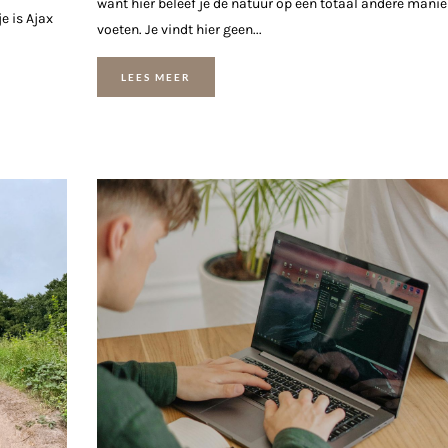
want hier beleef je de natuur op een totaal andere manier
e is Ajax
voeten. Je vindt hier geen...
LEES MEER