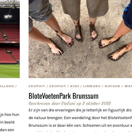
OLLAND
/
EROPUIT
/
EROPUIT
/
KIDS
/
LIMBURG
/
NATUUR
/
WA
BloteVoetenPark Brunssum
Geschreven door
Stefani
op
2 oktober 2025
Er zijn van die ervaringen die je letterlijk en figuurlijk dic
 je hoe hun
de natuur brengen. Een wandeling door het BloteVoetenP
in beeld
Brunssum is er daar één van. Schoenen uit en avontuur 
 dan een