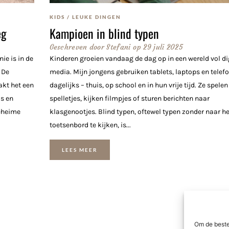
KIDS
/
LEUKE DINGEN
eg
Kampioen in blind typen
Geschreven door
Stefani
op
29 juli 2025
ie is in de
Kinderen groeien vandaag de dag op in een wereld vol di
 De
media. Mijn jongens gebruiken tablets, laptops en telef
akt het een
dagelijks – thuis, op school en in hun vrije tijd. Ze spelen
is en
spelletjes, kijken filmpjes of sturen berichten naar
geheime
klasgenootjes. Blind typen, oftewel typen zonder naar he
toetsenbord te kijken, is...
LEES MEER
Om de beste