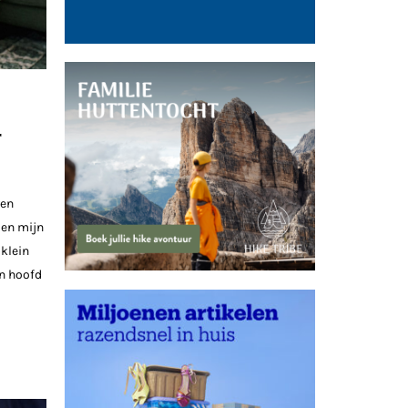
r
ren
 en mijn
 klein
jn hoofd