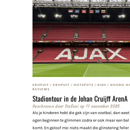
EROPUIT
/
EROPUIT
/
HOTSPOTS
/
KIDS
/
NOORD-H
REVIEWS
Stadiontour in de Johan Cruijff ArenA
Geschreven door
Stefani
op
17 november 2025
Als je kinderen hebt die gek zijn van voetbal, dan weet
ogen beginnen te glimmen zodra er ook maar een bal 
komt. En geloof me: niets maakt die glinstering feller