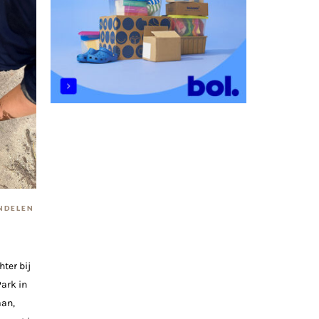
NDELEN
hter bij
ark in
aan,