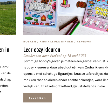
BOEKEN
/
KIDS
/
LEUKE DINGEN
/
REVIEWS
en in
Leer cozy kleuren
Geschreven door
Stefani
op
15 mei 2026
Sommige hobby’s geven je meteen een gevoel van rust. 
 Hart?
is cosy kleuren er daar absoluut één van. Zodra ik een k
 van de
opensla met schattige figuurtjes, knusse tafereeltjes, 
andschap
mokken thee en dieren onder zachte dekentjes, word ik e
anden,
vrolijk van. Er zit iets ontzettend geruststellends in die...
s
LEES MEER