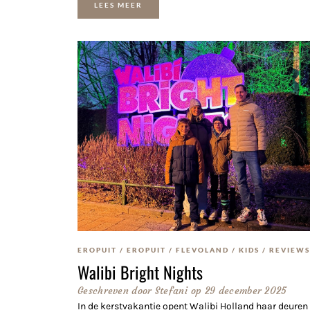
LEES MEER
EROPUIT
/
EROPUIT
/
FLEVOLAND
/
KIDS
/
REVIEWS
Walibi Bright Nights
Geschreven door
Stefani
op
29 december 2025
In de kerstvakantie opent Walibi Holland haar deuren