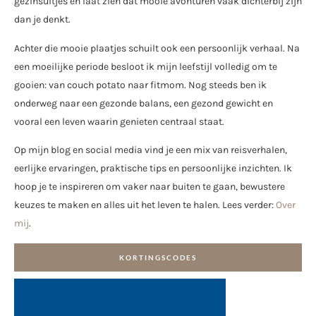
gezinsuitjes en laat zien dat mooie avonturen vaak dichterbij zijn
dan je denkt.
Achter die mooie plaatjes schuilt ook een persoonlijk verhaal. Na
een moeilijke periode besloot ik mijn leefstijl volledig om te
gooien: van couch potato naar fitmom. Nog steeds ben ik
onderweg naar een gezonde balans, een gezond gewicht en
vooral een leven waarin genieten centraal staat.
Op mijn blog en social media vind je een mix van reisverhalen,
eerlijke ervaringen, praktische tips en persoonlijke inzichten. Ik
hoop je te inspireren om vaker naar buiten te gaan, bewustere
keuzes te maken en alles uit het leven te halen. Lees verder:
Over
mij
.
KORTINGSCODES