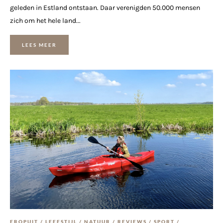
geleden in Estland ontstaan. Daar verenigden 50.000 mensen
zich om het hele land...
LEES MEER
EROPUIT
/
LEEFSTIJL
/
NATUUR
/
REVIEWS
/
SPORT
/