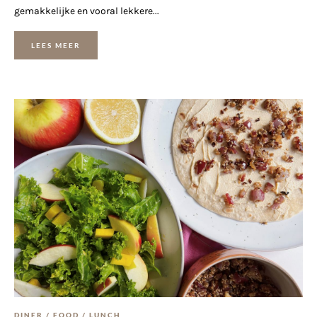
gemakkelijke en vooral lekkere...
LEES MEER
DINER
/
FOOD
/
LUNCH