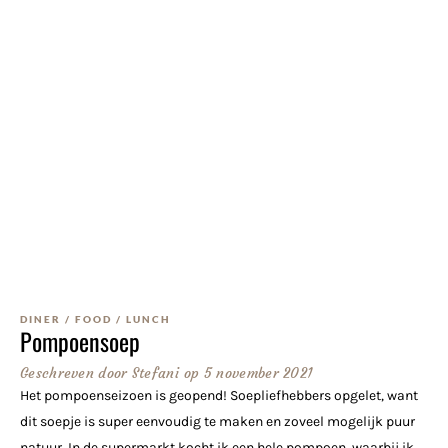
DINER
/
FOOD
/
LUNCH
Pompoensoep
Geschreven door
Stefani
op
5 november 2021
Het pompoenseizoen is geopend! Soepliefhebbers opgelet, want
dit soepje is super eenvoudig te maken en zoveel mogelijk puur
natuur. In de supermarkt kocht ik een hele pompoen, waarbij ik