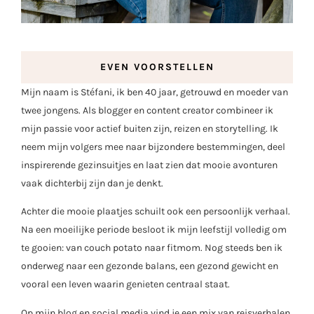
EVEN VOORSTELLEN
Mijn naam is Stéfani, ik ben 40 jaar, getrouwd en moeder van
twee jongens. Als blogger en content creator combineer ik
mijn passie voor actief buiten zijn, reizen en storytelling. Ik
neem mijn volgers mee naar bijzondere bestemmingen, deel
inspirerende gezinsuitjes en laat zien dat mooie avonturen
vaak dichterbij zijn dan je denkt.
Achter die mooie plaatjes schuilt ook een persoonlijk verhaal.
Na een moeilijke periode besloot ik mijn leefstijl volledig om
te gooien: van couch potato naar fitmom. Nog steeds ben ik
onderweg naar een gezonde balans, een gezond gewicht en
vooral een leven waarin genieten centraal staat.
Op mijn blog en social media vind je een mix van reisverhalen,