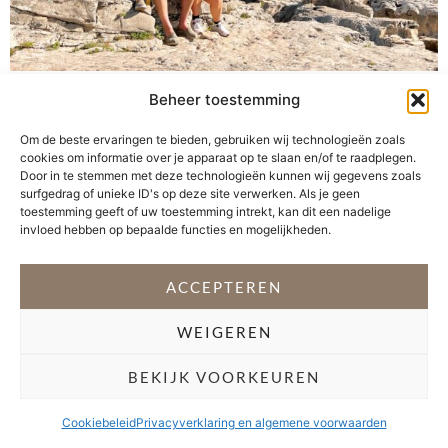
Luxe in de mooie natuur van Zuid-Frankrijk Voor het
Beheer toestemming
eerst vierden we onze meivakantie in het buitenland. In
een Bambou Cabane, een gloednieuwe accommodatie
Om de beste ervaringen te bieden, gebruiken wij technologieën zoals
cookies om informatie over je apparaat op te slaan en/of te raadplegen.
op de camping La Vallée Verte. Deze familie camping is
Door in te stemmen met deze technologieën kunnen wij gegevens zoals
gelegen op een groene heuvel aan de rivier de Cèze in
surfgedrag of unieke ID's op deze site verwerken. Als je geen
Zuid Frankrijk. Het is een idyllisch vakantieadresje in een
toestemming geeft of uw toestemming intrekt, kan dit een nadelige
invloed hebben op bepaalde functies en mogelijkheden.
groene […]
VOLG @STEFANI_GETSFIT
ACCEPTEREN
WEIGEREN
Copyright 2026 Stéfani Warning
–
Privacyverklaring
BEKIJK VOORKEUREN
Cookiebeleid
Privacyverklaring en algemene voorwaarden