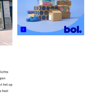
lichte
open
t het op
s heel