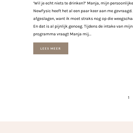
‘Wil je echt niets te drinken?’ Manja, mijn persoonlijk
NewFysic heeft het al een paar keer aan me gevraagd. 
afgeslagen, want ik moet straks nog op die weegscha
En dat is al pijnlijk genoeg. Tijdens de intake van mij
programma vraagt Manja mij...
LEES MEER
1