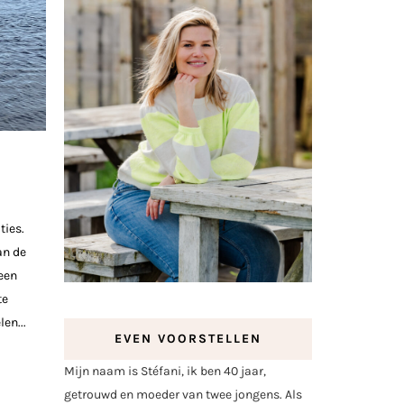
ties.
an de
een
te
en...
EVEN VOORSTELLEN
Mijn naam is Stéfani, ik ben 40 jaar,
getrouwd en moeder van twee jongens. Als