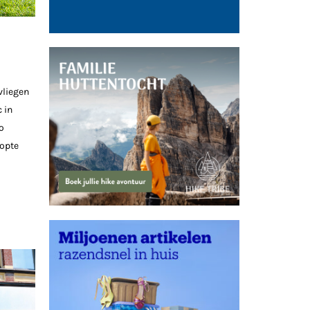
vliegen
 in
o
topte