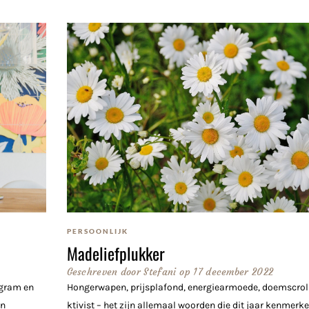
PERSOONLIJK
Madeliefplukker
Geschreven door
Stefani
op
17 december 2022
agram en
Hongerwapen, prijsplafond, energiearmoede, doemscroll
jn
ktivist – het zijn allemaal woorden die dit jaar kenmerk