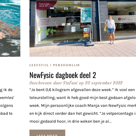
LEEFSTIJL
/
PERSOONLIJK
NewFysic dagboek deel 2
Geschreven door
Stefani
op
20 september 2022
g ik de
“Je bent 0,6 kilogram afgevallen deze week.” Ik voel een 
zwemles’
teleurstelling, want ik heb goed mijn best gedaan afgel
rvolgens
week. Mijn persoonlijke coach Manja van NewFysic merk
mbad te
en kijk direct verder dan het gewicht. “Je vetpercentage i
mooi gedaald hoor, in drie weken ben je al...
LEES MEER