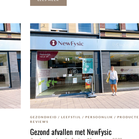
GEZONDHEID
/
LEEFSTIJL
/
PERSOONLIJK
/
PRODUCT
REVIEWS
Gezond afvallen met NewFysic