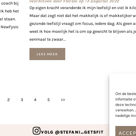
Geschreven door
Stefani
op
12 augustus 2022
e coach bij
Op eigen kracht veranderde ik mijn leefstijl en viel ik kilo
Ik heb het
Maar dat zegt niet dat het makkelijk is of makkelijker w
al staan.
gezonde leefstijl vraagt om focus, iedere dag. Als geen 
n NewFysic
weet ik hoe moeilijk het is om op gewicht te blijven als j
eenmaal te zwaar...
LEES MEER
Om de beste
informatie o
2
3
4
5
>>
deze techno
verwerken. 
nadelige in
VOLG @STEFANI_GETSFIT
ACCE