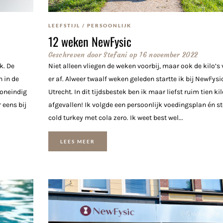
LEEFSTIJL
/
PERSOONLIJK
12 weken NewFysic
Geschreven door
Stefani
op
16 november 2022
k. De
Niet alleen vliegen de weken voorbij, maar ook de kilo’s 
 in de
er af. Alweer twaalf weken geleden startte ik bij NewFysic
 oneindig
Utrecht. In dit tijdsbestek ben ik maar liefst ruim tien kil
 eens bij
afgevallen! Ik volgde een persoonlijk voedingsplan én s
cold turkey met cola zero. Ik weet best wel...
LEES MEER