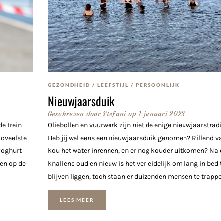
GEZONDHEID
/
LEEFSTIJL
/
PERSOONLIJK
Nieuwjaarsduik
Geschreven door
Stefani
op
1 januari 2023
de trein
Oliebollen en vuurwerk zijn niet de enige nieuwjaarstradi
oveelste
Heb jij wel eens een nieuwjaarsduik genomen? Rillend v
 yoghurt
kou het water inrennen, en er nog kouder uitkomen? Na 
ren op de
knallend oud en nieuw is het verleidelijk om lang in bed 
blijven liggen, toch staan er duizenden mensen te trappel
LEES MEER