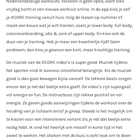
Nederlandstalige workouts. Vervelen is geen optie, want elke
vrijdag komt er een nieuwe workout online. In de app kies je zelf
je XCORE training vanuit huis. Volg de lessen op nummer of
maak een keuze wat je wilt trainen, zoals je lower body, full body,
calorieverbranding, abs & core of upper body. En kies ook de
duur van je training. Heb je maar een kwartiertje tijd? Geen
probleem, dan kies je gewoon een kort, maar krachtige training.
De muziek van de XCORE video’s is super goed. Muziek tijdens
het sporten vind ik sowieso ontzettend belangrijk. Als de muziek
goed is dan gaat bewegen bijna vanzelf. De lekkere beats zorgen
ervoor dat je net dat beetje extra geeft. De video’s zijn supergaaf,
vol energie en fun. De instructeurs zijn lekker positief en vol
energie. Ze geven goede aanwijzingen tijdens de workout over de
houding van je lichaam en/of je greep. Steeds is het mogelijk om
te kiezen voor een intensievere variant als je net dat beetje extra
nodig hebt. Ik vind het heerlijk om mezelf in korte tijd in het
zweet te werken. Het shaken met de buis is echt leuk om te doen