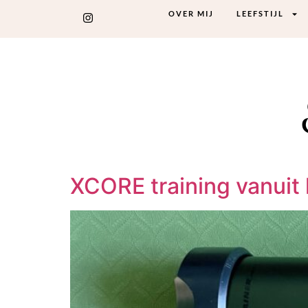
OVER MIJ
LEEFSTIJL
XCORE training vanuit 