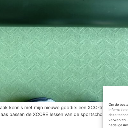
Om de beste
aak kennis met mijn nieuwe goodie: een XCO-trainer! Met de
informatie o
laas passen de XCORE lessen van de sportschool niet in m
deze techno
verwerken. 
nadelige in