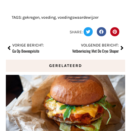
TAGS:
gekregen
,
voeding
,
voedingswaardewijzer
SHARE:
VORIGE BERICHT:
VOLGENDE BERICHT:
Ga Op Beweegvisite
Vetbevriezing Met De Cryo Shaper
GERELATEERD