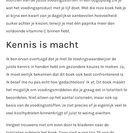
voorzien van de juiste voedingsstoffen. In één oogopslag zie je
wat het voedingsproduct met je lijf doet. Met die roze koek heb je
al bijna een kwart van je dagelijkse aanbevolen hoeveelheid
suiker achter je kiezen, terwijl je met één paprika meer dan
voldoende vitamine C binnen hebt.
Kennis is macht
Ik ben ervan overtuigd dat je met
De Voedingswaardewijzer
de
juiste kennis in handen hebt om gezondere keuzes te maken. Ja,
ik moet eerlijk bekennen dat dit boek ook best confronterend is.
Ik besef me nu pas echt hoe ‘gedachteloos’ ik at. Dit boek maakt
het mogelijk om voedingsmiddelen die je graag eet in totaliteit te
beoordelen. Niet alleen op het aantal calorieën, maar ook op
basis van de voedingsstoffen. Je ziet precies of je eigenlijk veel te
veel koolhydraten binnenkrijgt of juist te weinig eiwitten.
Vergeet trouwens niet om even door te bladeren naar de
toplijsten achterin het boek. Daar vind je een top 25 van de