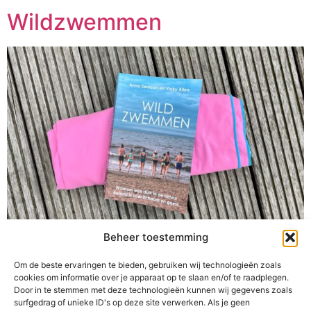
Wildzwemmen
Beheer toestemming
Buiten voel ik me gelukkig. Met een duik in natuurwater
ervaar ik een ultiem gevoel van vrijheid. Zwemmen in
Om de beste ervaringen te bieden, gebruiken wij technologieën zoals
cookies om informatie over je apparaat op te slaan en/of te raadplegen.
natuurwater is avontuurlijk, geeft plezier, is goed voor je
Door in te stemmen met deze technologieën kunnen wij gegevens zoals
uithoudingsvermogen en voor je algehele gezondheid.
surfgedrag of unieke ID's op deze site verwerken. Als je geen