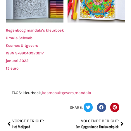
Regenboog mandala’s kleurboek
Ursula Schwab
Kosmos Uitgevers
ISBN 9789043923217
januari 2022
15 euro
TAGS:
kleurboek
,
kosmosuitgevers
,
mandala
SHARE:
VORIGE BERICHT:
VOLGENDE BERICHT:
Het Meijepad
Een Opgeruimde Thuiswerkplek