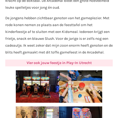
kracht op de boksbal. De Arcadehal biedt een grote hoeveelheid
leuke spelletjes voor jong én oud.
De jongens hebben zichtbaar genoten van het gameplezier. Met
rode konen nemen ze plaats aan de feesttafel om het
kinderfeestje af te sluiten met een Kidsmeal. Iedereen krijgt een
frietje, snack en blauwe Slush. Voor de jarige is er zelfs nog een
cadeautje. Ik weet zeker dat mijn zoon enorm heeft genoten en de
blits heeft gemaakt met dit toffe gamefeest in de Arcadehal.
Vier ook jouw feestje in Play-In Utrecht