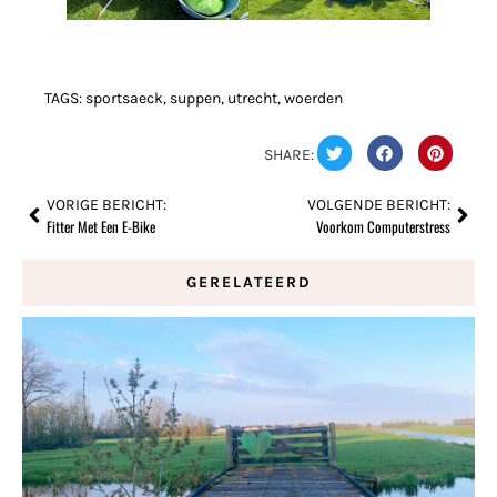
TAGS:
sportsaeck
,
suppen
,
utrecht
,
woerden
SHARE:
VORIGE BERICHT:
VOLGENDE BERICHT:
Fitter Met Een E-Bike
Voorkom Computerstress
GERELATEERD