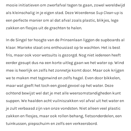
mooie initiatieven om zwerfafval tegen te gaan, zowel wereldwijd
als kleinschalig in je eigen stad. Deze Woerdense
Sup Clean-up
is
een perfecte manier om al dat afval zoals plastic, blikjes, lege
zakken en flesjes uit de grachten te halen.
In de Singel ter hoogte van de Prinsenlaan liggen de supboards al
klaar. Marieke staat ons enthousiast op te wachten. Het is best
fris, maar ook voor wetsuits is gezorgd. Nog niet iedereen heeft
eerder gesupt dus na een korte uitleg gaan we het water op. Wind
mee is heerlijk en zelfs het zonnetje komt door. Maar ook krijgen
we te maken met tegenwind en zelfs hagel. Even door bikkelen,
maar wat geeft het toch een goed gevoel op het water. Deze
ochtend bewijst wel dat je met alle weersomstandigheden kunt
suppen. We haalden acht vuilniszakken vol afval uit het water en
je zult verbaasd zijn van onze vondsten. Niet alleen veel plastic
zakken en flesjes, maar ook rollen behang, fietsonderdelen, een
tuinkussen, piepschuim en zelfs een verkeersbord.