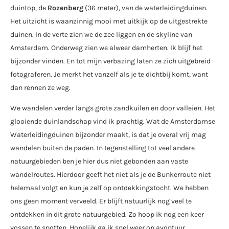
duintop, de
Rozenberg
(36 meter), van de waterleidingduinen.
Het uitzicht is waanzinnig mooi met uitkijk op de uitgestrekte
duinen. In de verte zien we de zee liggen en de skyline van
Amsterdam. Onderweg zien we alweer damherten. Ik blijf het
bijzonder vinden. En tot mijn verbazing laten ze zich uitgebreid
fotograferen. Je merkt het vanzelf als je te dichtbij komt, want
dan rennen ze weg.
We wandelen verder langs grote zandkuilen en door valleien. Het
glooiende duinlandschap vind ik prachtig. Wat de Amsterdamse
Waterleidingduinen bijzonder maakt, is dat je overal vrij mag
wandelen buiten de paden. In tegenstelling tot veel andere
natuurgebieden ben je hier dus niet gebonden aan vaste
wandelroutes. Hierdoor geeft het niet als je de Bunkerroute niet
helemaal volgt en kun je zelf op ontdekkingstocht. We hebben
ons geen moment verveeld. Er blijft natuurlijk nog veel te
ontdekken in dit grote natuurgebied. Zo hoop ik nog een keer
vossen te spotten. Hopelijk ga ik snel weer op avontuur.