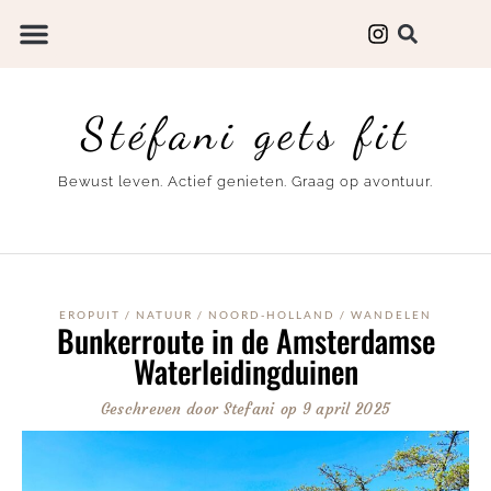
Stéfani gets fit
Bewust leven. Actief genieten. Graag op avontuur.
EROPUIT
/
NATUUR
/
NOORD-HOLLAND
/
WANDELEN
Bunkerroute in de Amsterdamse
Waterleidingduinen
Geschreven door
Stefani
op
9 april 2025