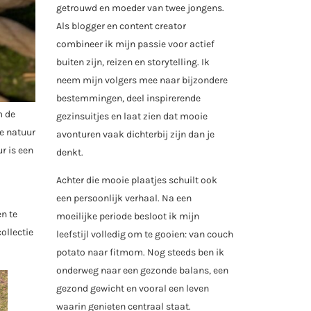
getrouwd en moeder van twee jongens.
Als blogger en content creator
combineer ik mijn passie voor actief
buiten zijn, reizen en storytelling. Ik
neem mijn volgers mee naar bijzondere
bestemmingen, deel inspirerende
m de
gezinsuitjes en laat zien dat mooie
de natuur
avonturen vaak dichterbij zijn dan je
r is een
denkt.
Achter die mooie plaatjes schuilt ook
een persoonlijk verhaal. Na een
n te
moeilijke periode besloot ik mijn
ollectie
leefstijl volledig om te gooien: van couch
potato naar fitmom. Nog steeds ben ik
onderweg naar een gezonde balans, een
gezond gewicht en vooral een leven
waarin genieten centraal staat.