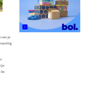
s
 van je
enachtig
or
ijn
. De