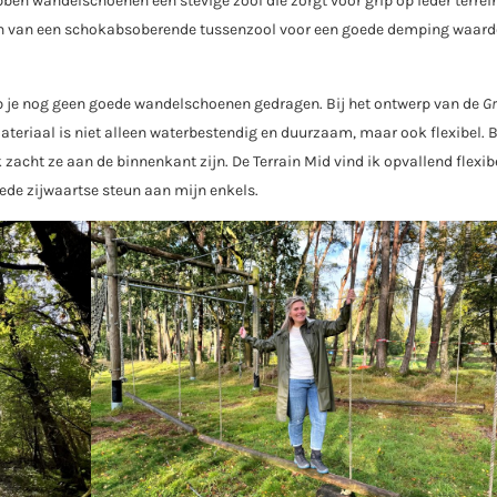
bben wandelschoenen een stevige zool die zorgt voor grip op ieder terrei
en van een schokabsoberende tussenzool voor een goede demping waard
eb je nog geen goede wandelschoenen gedragen. Bij het ontwerp van de
Gr
teriaal is niet alleen waterbestendig en duurzaam, maar ook flexibel. B
zacht ze aan de binnenkant zijn. De Terrain Mid vind ik opvallend flexibe
ede zijwaartse steun aan mijn enkels.