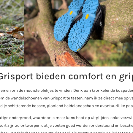
isport bieden comfort en gri
rreinen om de mooiste plekjes te vinden. Denk aan kronkelende bospade
m de wandelschoenen van Grisport te testen, nam ik ze direct mee op v
ind je schitterende bossen, glooiend heidelandschap en avontuurlijke paa
ige ondergrond, waardoor je meer kans hebt op uitglijden, enkelverzw
port zijn zo ontworpen dat je voeten goed worden ondersteund en besc