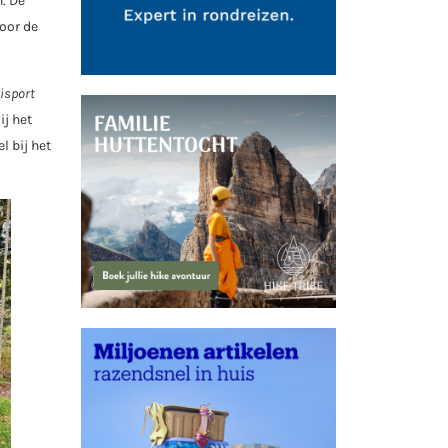
n. De
oor de
isport
ij het
l bij het