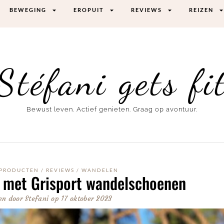
BEWEGING
EROPUIT
REVIEWS
REIZEN
Stéfani gets fi
Bewust leven. Actief genieten. Graag op avontuur.
PRODUCTEN
/
REVIEWS
/
WANDELEN
r met Grisport wandelschoenen
en door
Stefani
op
17 oktober 2023