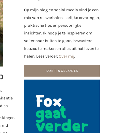
Op mijn blog en social media vind je een
mix van reisverhalen, eerlijke ervaringen,
praktische tips en persoonlijke
inzichten. Ik hoop je te inspireren om
vaker naar buiten te gaan, bewustere
keuzes te maken en alles uit het leven te
halen. Lees verder:
Over mij
.
KORTINGSCODES
p
n,
akantie
djes.
ikkingen
hermd