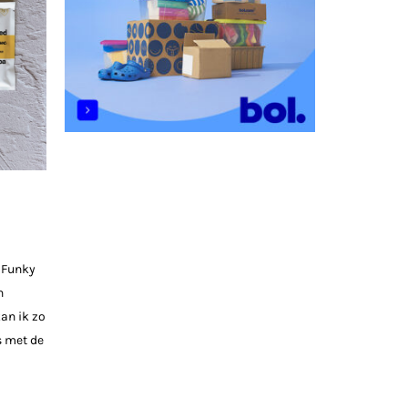
j Funky
n
an ik zo
s met de