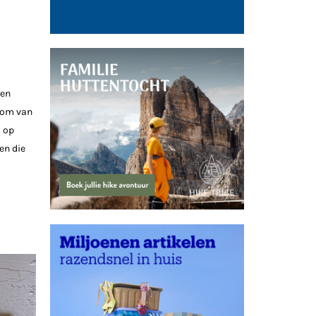
pen
 bom van
k op
en die