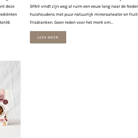
unt deze
SPA® vindt zijn weg al ruim een eeuw lang naar de Nede
rediënten
huishoudens met puur natuurlijk mineraalwater en fruit
ten)6
frisdranken. Geen reden voor het merk om...
LEES MEER