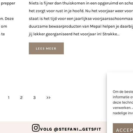
l prepper
Niets is fijner dan thuiskomen in een opgeruimd en scho
het zorgt voor rust in je hoofd. Nu het voorjaar weer voor
en. Deze
staat is het tijd voor een jaarlijkse voorjaarsschoonmaa
g om
duurzame bewaarproducten van Mepal helpen je daarbij
 te
jij lekker georganiseerd het voorjaar in! Strakke...
LEES MEER
Om de beste
informatie o
1
2
3
>>
deze techno
verwerken. 
nadelige in
VOLG @STEFANI_GETSFIT
ACCE