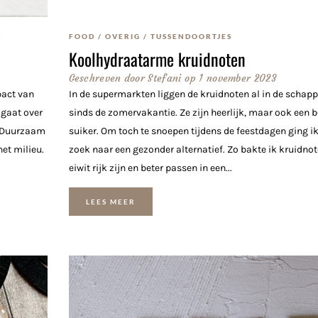
S
FOOD
/
OVERIG
/
TUSSENDOORTJES
Koolhydraatarme kruidnoten
Geschreven door
Stefani
op
1 november 2023
act van
In de supermarkten liggen de kruidnoten al in de schap
 gaat over
sinds de zomervakantie. Ze zijn heerlijk, maar ook een
. Duurzaam
suiker. Om toch te snoepen tijdens de feestdagen ging i
het milieu.
zoek naar een gezonder alternatief. Zo bakte ik kruidnot
eiwit rijk zijn en beter passen in een...
LEES MEER