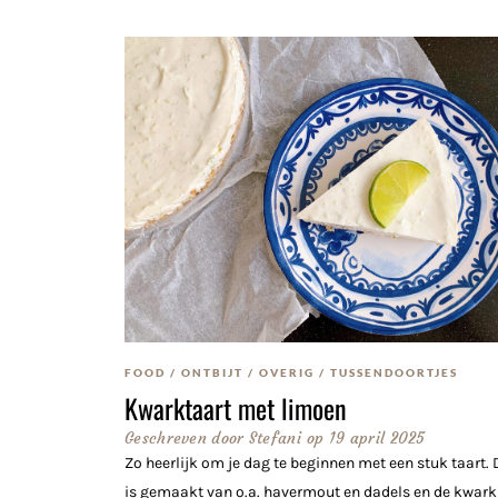
FOOD
/
ONTBIJT
/
OVERIG
/
TUSSENDOORTJES
Kwarktaart met limoen
Geschreven door
Stefani
op
19 april 2025
Zo heerlijk om je dag te beginnen met een stuk taart
is gemaakt van o.a. havermout en dadels en de kwark