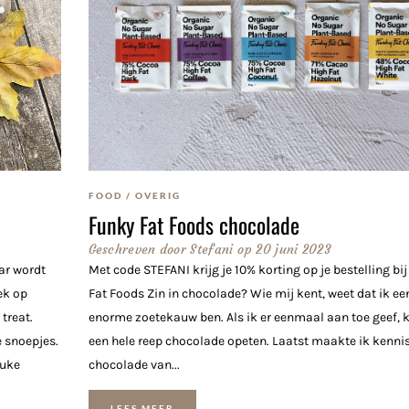
FOOD
/
OVERIG
Funky Fat Foods chocolade
Geschreven door
Stefani
op
20 juni 2023
ar wordt
Met code STEFANI krijg je 10% korting op je bestelling bi
ek op
Fat Foods Zin in chocolade? Wie mij kent, weet dat ik ee
treat.
enorme zoetekauw ben. Als ik er eenmaal aan toe geef, k
 snoepjes.
een hele reep chocolade opeten. Laatst maakte ik kenni
euke
chocolade van...
LEES MEER