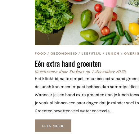
FOOD
/
GEZONDHEID
/
LEEFSTIJL
/
LUNCH
/
OVERI
Eén extra hand groenten
Geschreven door
Stefani
op
7 december 2025
Het klinkt bijna te simpel, maar één extra hand groent
de lunch kan meer impact hebben dan sommige dieet
Wanneer je een hand extra groenten aan je lunch toev
je vaak al binnen een paar dagen dat je minder snel tre
Groenten bevatten veel water en vezels,...
LEES MEER