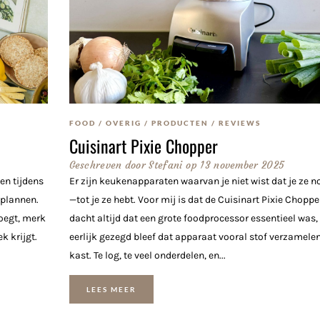
G
FOOD
/
OVERIG
/
PRODUCTEN
/
REVIEWS
Cuisinart Pixie Chopper
Geschreven door
Stefani
op
13 november 2025
en tijdens
Er zijn keukenapparaten waarvan je niet wist dat je ze n
plannen.
—tot je ze hebt. Voor mij is dat de Cuisinart Pixie Chopper
oegt, merk
dacht altijd dat een grote foodprocessor essentieel was
k krijgt.
eerlijk gezegd bleef dat apparaat vooral stof verzamelen
kast. Te log, te veel onderdelen, en...
LEES MEER