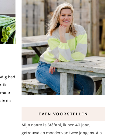
odig had
. Ik
, maar
 in de
EVEN VOORSTELLEN
Mijn naam is Stéfani, ik ben 40 jaar,
getrouwd en moeder van twee jongens. Als