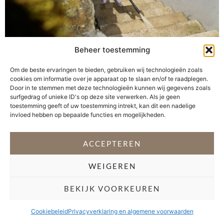
Beheer toestemming
Heerlijk nu de temperatuur oploopt en het zonnetje zich
Om de beste ervaringen te bieden, gebruiken wij technologieën zoals
steeds vaker laat zien. Lentekriebels geven mij ook een
cookies om informatie over je apparaat op te slaan en/of te raadplegen.
partij schoonmaakkriebels. Na de winter is het terras én
Door in te stemmen met deze technologieën kunnen wij gegevens zoals
de vlonder in onze achtertuin behoorlijk groen
surfgedrag of unieke ID's op deze site verwerken. Als je geen
toestemming geeft of uw toestemming intrekt, kan dit een nadelige
uitgeslagen. Gelukkig biedt Kärcher voor iedere klus in
invloed hebben op bepaalde functies en mogelijkheden.
en rondom het huis een krachtpatser van een apparaat.
Voor het verwijderen van […]
ACCEPTEREN
←
vorige
Volgende
→
WEIGEREN
VOLG @STEFANI_GETSFIT
BEKIJK VOORKEUREN
Copyright 2026 Stéfani Warning
–
Privacyverklaring
Cookiebeleid
Privacyverklaring en algemene voorwaarden