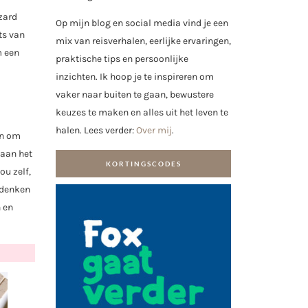
zard
Op mijn blog en social media vind je een
ts van
mix van reisverhalen, eerlijke ervaringen,
m een
praktische tips en persoonlijke
inzichten. Ik hoop je te inspireren om
vaker naar buiten te gaan, bewustere
keuzes te maken en alles uit het leven te
halen. Lees verder:
Over mij
.
en om
 aan het
KORTINGSCODES
ou zelf,
e denken
n en