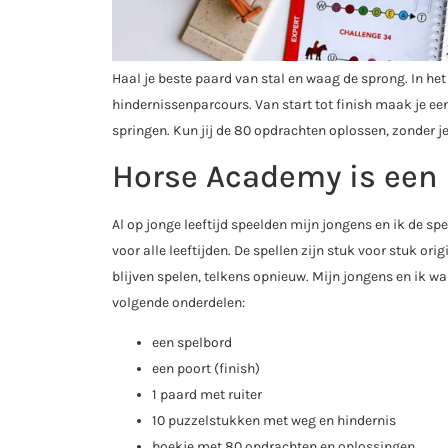
Haal je beste paard van stal en waag de sprong. In het
hindernissenparcours. Van start tot finish maak je een
springen. Kun jij de 80 opdrachten oplossen, zonder j
Horse Academy is een 
Al op jonge leeftijd speelden mijn jongens en ik de s
voor alle leeftijden. De spellen zijn stuk voor stuk or
blijven spelen, telkens opnieuw. Mijn jongens en ik w
volgende onderdelen:
een spelbord
een poort (finish)
1 paard met ruiter
10 puzzelstukken met weg en hindernis
boekje met 80 opdrachten en oplossingen