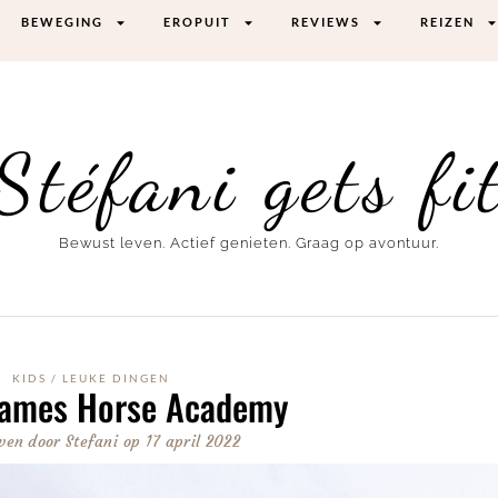
BEWEGING
EROPUIT
REVIEWS
REIZEN
Stéfani gets fi
Bewust leven. Actief genieten. Graag op avontuur.
KIDS
/
LEUKE DINGEN
ames Horse Academy
ven door
Stefani
op
17 april 2022