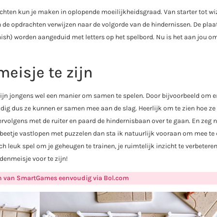
achten kun je maken in oplopende moeilijkheidsgraad. Van starter tot wi
van de opdrachten verwijzen naar de volgorde van de hindernissen. De plaa
finish) worden aangeduid met letters op het spelbord. Nu is het aan jou o
eisje te zijn
 mijn jongens wel een manier om samen te spelen. Door bijvoorbeeld om 
oudig dus ze kunnen er samen mee aan de slag. Heerlijk om te zien hoe ze
rvolgens met de ruiter en paard de hindernisbaan over te gaan. En zeg n
een beetje vastlopen met puzzelen dan sta ik natuurlijk vooraan om mee t
ch leuk spel om je geheugen te trainen, je ruimtelijk inzicht te verbetere
enmeisje voor te zijn!
en van SmartGames eenvoudig via Bol.com