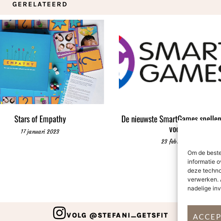
GERELATEERD
Stars of Empathy
De nieuwste SmartGames spellen
voorjaar!
17 januari 2023
23 februari 2023
Om de beste
informatie o
deze techno
verwerken. 
nadelige in
VOLG @STEFANI_GETSFIT
ACCE