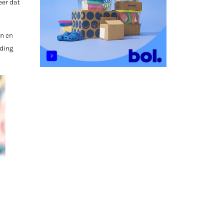
eer dat
en en
eding