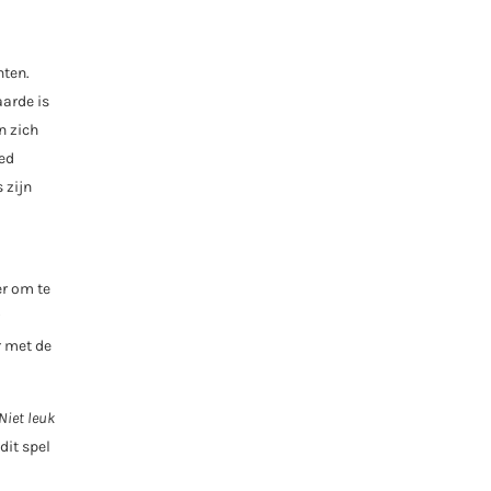
hten.
aarde is
n zich
oed
 zijn
er om te
r met de
Niet leuk
dit spel