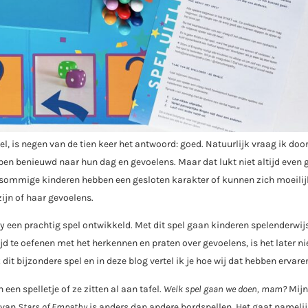
tel, is negen van de tien keer het antwoord: goed. Natuurlijk vraag ik do
 ben benieuwd naar hun dag en gevoelens. Maar dat lukt niet altijd even 
aar sommige kinderen hebben een gesloten karakter of kunnen zich moeilij
zijn of haar gevoelens.
y een prachtig spel ontwikkeld. Met dit spel gaan kinderen spelenderwij
d te oefenen met het herkennen en praten over gevoelens, is het later ni
it bijzondere spel en in deze blog vertel ik je hoe wij dat hebben ervare
een spelletje of ze zitten al aan tafel.
Welk spel gaan we doen, mam?
Mijn
l van
Stars of Empathy
is anders dan andere bordspellen. Het gaat namelij