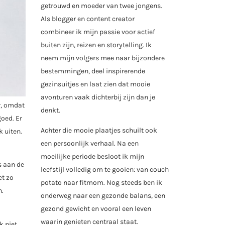
getrouwd en moeder van twee jongens.
Als blogger en content creator
combineer ik mijn passie voor actief
buiten zijn, reizen en storytelling. Ik
neem mijn volgers mee naar bijzondere
bestemmingen, deel inspirerende
gezinsuitjes en laat zien dat mooie
avonturen vaak dichterbij zijn dan je
or, omdat
denkt.
goed. Er
Achter die mooie plaatjes schuilt ook
k uiten.
een persoonlijk verhaal. Na een
moeilijke periode besloot ik mijn
s aan de
leefstijl volledig om te gooien: van couch
et zo
potato naar fitmom. Nog steeds ben ik
n.
onderweg naar een gezonde balans, een
gezond gewicht en vooral een leven
waarin genieten centraal staat.
k niet