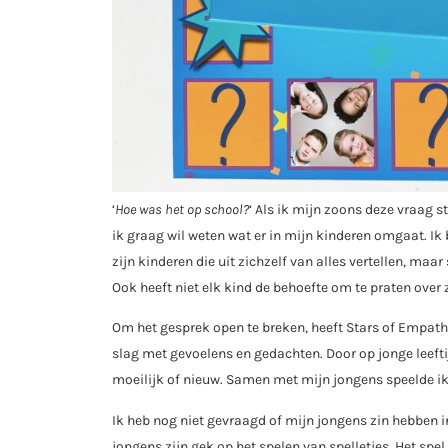
‘
Hoe was het op school?
‘ Als ik mijn zoons deze vraag s
ik graag wil weten wat er in mijn kinderen omgaat. Ik
zijn kinderen die uit zichzelf van alles vertellen, m
Ook heeft niet elk kind de behoefte om te praten over 
Om het gesprek open te breken, heeft Stars of Empath
slag met gevoelens en gedachten. Door op jonge leeftij
moeilijk of nieuw. Samen met mijn jongens speelde ik d
Ik heb nog niet gevraagd of mijn jongens zin hebben in 
jongens zijn gek op het spelen van spelletjes. Het spe