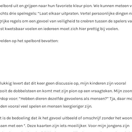
pelbord uit en grijpen naar hun favoriete kleur pion. We kunnen meteen v
lechts drie spelregels: “Laat elkaar uitpraten. Vertel persoonlijke dingen n
grijke regels om een gevoel van veiligheid te creëren tussen de spelers v
est kwetsbaar voelen en iedereen moet zich hier prettig bij voelen.
velden op het spelbord bevatten:
kkig levert dat dit keer geen discussie op, mijn kinderen zijn vooral
gooit de dobbelsteen en komt met zijn pion op een vraagteken. Mijn zoo
rdop voor: “Hebben dieren dezelfde gevoelens als mensen?” Tja, daar mo
den vooral veel spelen en mensen leergieriger zijn.
t is de bedoeling dat ik het gevoel uitbeeld of omschrijf zonder het woor
sen met een *. Deze kaarten zijn iets moeilijker. Voor mijn jongens zijn