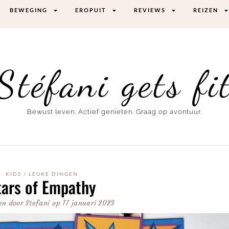
BEWEGING
EROPUIT
REVIEWS
REIZEN
Stéfani gets fi
Bewust leven. Actief genieten. Graag op avontuur.
KIDS
/
LEUKE DINGEN
tars of Empathy
en door
Stefani
op
17 januari 2023