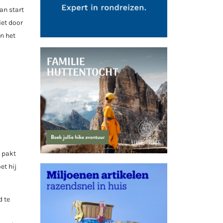
an start
iet door
an het
n pakt
et hij
d te