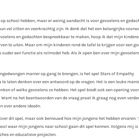
 op school hebben, maar er weinig aandacht is voor gevoelens en gedac
un vel zitten en veerkrachtig zijn. Ik denk dat het een belangrijke voorw
 gevoelens en gedachten bespreekbaar te maken, hoop ik dat mijn kindere
urven te uiten. Maar om mijn kinderen rond de tafel te krijgen voor een g
ls ouder een functie als rolmodel heb. Als ik open ben over mijn gevoelens
ngedwongen manier op gang te brengen, is het spel Stars of Empathy
a te laten denken over een antwoord op de vragen. Het is een leuke mani
nken of welke gevoelens ze hebben. Het spel biedt ook een opening voor
. Want na het beantwoorden van de vraag praat ik graag nog even verde
n over andere ideeën.
 over dit spel, maar ook benieuwd hoe mijn jongens het hebben ervaren. ‘
ool waar mijn jongens naar school gaan dit spel kennen. Volgens mij is 
ches en educatieve projecten.