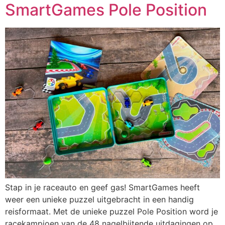
SmartGames Pole Position
Stap in je raceauto en geef gas! SmartGames heeft
weer een unieke puzzel uitgebracht in een handig
reisformaat. Met de unieke puzzel Pole Position word je
racekampioen van de 48 nagelbijtende uitdagingen op