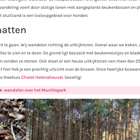
 wandeling voert door statige lanen met aangeplante beukenbossen en p
et stuifzand is een losloopgebied voor honden.
hatten
t te gaan. Wij wandelen richting de uitkijktoren. Overal waar we keken,
lles te zien en te doen. De grond ligt bezaaid met beukennootjes en blade
 vonden ze stenen. Ook staat er een heuse uitkijktoren van meer dan 2
hier heb je een prachtig uitzicht over de bossen. Onze heerlijke boswa
se theehuis
Chalet Helenaheuvel.
Gezellig!
k:
wandelen over het Munitiepark