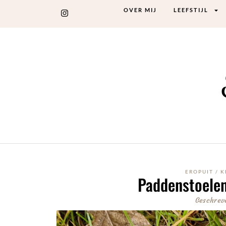
OVER MIJ
LEEFSTIJL
EROPUIT
/
K
Paddenstoelen
Geschrev