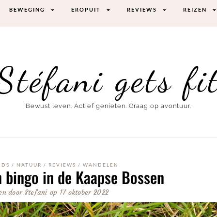
BEWEGING
EROPUIT
REVIEWS
REIZEN
Stéfani gets fi
Bewust leven. Actief genieten. Graag op avontuur.
IDS
/
NATUUR
/
REVIEWS
/
WANDELEN
 bingo in de Kaapse Bossen
en door
Stefani
op
17 oktober 2022