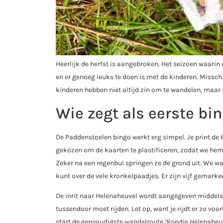
Heerlijk de herfst is aangebroken. Het seizoen waarin
en er genoeg leuks te doen is met de kinderen. Missch
kinderen hebben niet altijd zin om te wandelen, maar
Wie zegt als eerste bi
De Paddenstoelen bingo werkt erg simpel. Je print de b
gekozen om de kaarten te plastificeren, zodat we hem 
Zeker na een regenbui springen ze de grond uit. We w
kunt over de vele kronkelpaadjes. Er zijn vijf gemark
De inrit naar Helenaheuvel wordt aangegeven middels 
tussendoor moet rijden. Let op, want je rijdt er zo vo
start de eenvoudigste wandelroute ‘Rondje Helenaheuv