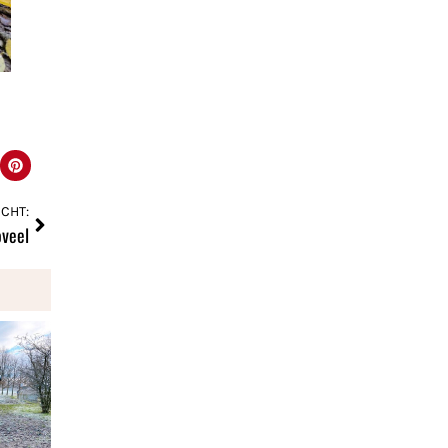
CHT:
oveel