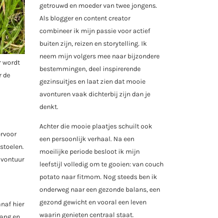
getrouwd en moeder van twee jongens.
Als blogger en content creator
combineer ik mijn passie voor actief
buiten zijn, reizen en storytelling. Ik
neem mijn volgers mee naar bijzondere
r wordt
bestemmingen, deel inspirerende
r de
gezinsuitjes en laat zien dat mooie
avonturen vaak dichterbij zijn dan je
denkt.
Achter die mooie plaatjes schuilt ook
ervoor
een persoonlijk verhaal. Na een
stoelen.
moeilijke periode besloot ik mijn
avontuur
leefstijl volledig om te gooien: van couch
potato naar fitmom. Nog steeds ben ik
onderweg naar een gezonde balans, een
gezond gewicht en vooral een leven
anaf hier
waarin genieten centraal staat.
lang en