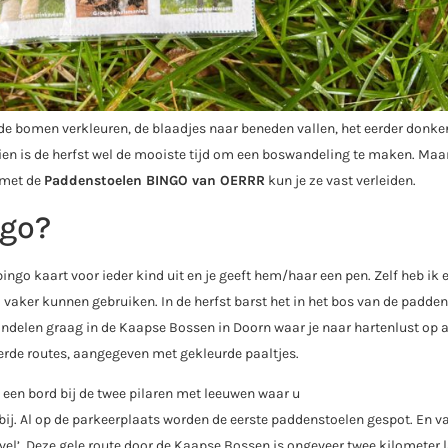
 de bomen verkleuren, de blaadjes naar beneden vallen, het eerder donke
ien is de herfst wel de mooiste tijd om een boswandeling te maken. Maa
 met de
Paddenstoelen BINGO van OERRR
kun je ze vast verleiden.
ngo?
ingo kaart voor ieder kind uit en je geeft hem/haar een pen. Zelf heb ik 
vaker kunnen gebruiken. In de herfst barst het in het bos van de padden
andelen graag in de Kaapse Bossen in Doorn waar je naar hartenlust op 
eerde routes, aangegeven met gekleurde paaltjes.
een bord bij de twee pilaren met leeuwen waar u
orbij. Al op de parkeerplaats worden de eerste paddenstoelen gespot. En v
el’. Deze gele route door de Kaapse Bossen is ongeveer twee kilometer 