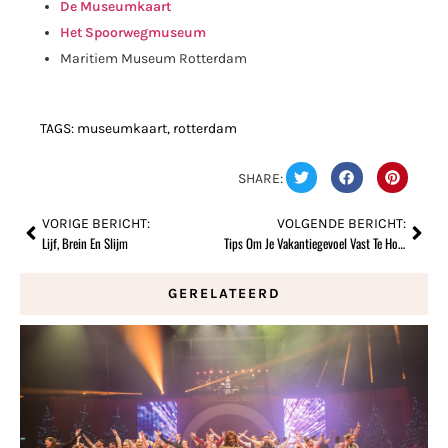
De Museumkaart
Het Spoorwegmuseum
Maritiem Museum Rotterdam
TAGS:
museumkaart
,
rotterdam
SHARE:
VORIGE BERICHT:
VOLGENDE BERICHT:
Lijf, Brein En Slijm
Tips Om Je Vakantiegevoel Vast Te Houden
GERELATEERD