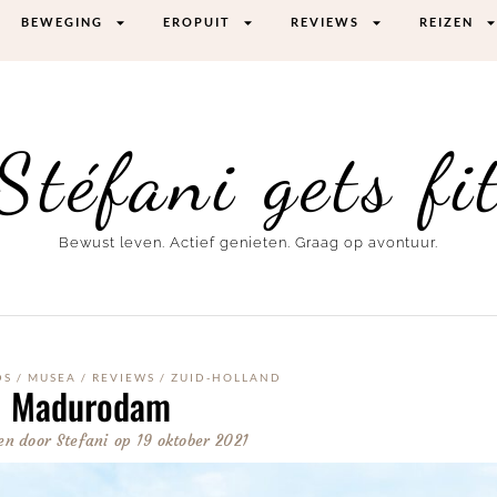
BEWEGING
EROPUIT
REVIEWS
REIZEN
Stéfani gets fi
Bewust leven. Actief genieten. Graag op avontuur.
DS
/
MUSEA
/
REVIEWS
/
ZUID-HOLLAND
Madurodam
en door
Stefani
op
19 oktober 2021