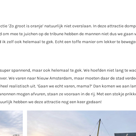
tie ‘Zo groot is oranje’ natuurlijk niet overslaan. In deze attractie dom
uld om mee te juichen op de tribune hebben de mannen niet dus we gaan 
d ik zelf ook helemaal te gek. Echt een toffe manier om lekker te bewege
super spannend, maar ook helemaal te gek. We hoefden niet lang te wa
Bever. We varen naar Nieuw Amsterdam, maar moeten daar de stad verde
g heel realistisch uit. ‘Gaan we echt varen, mama?’ Dan komen we aan la
nonnen mogen afvuren, staan ze vooraan in de rij. Met een stokje prikke
tuurlijk hebben we deze attractie nog een keer gedaan!