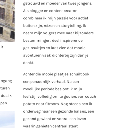
getrouwd en moeder van twee jongens.
Als blogger en content creator
combineer ik mijn passie voor actief
buiten zijn, reizen en storytelling. Ik
neem mijn volgers mee naar bijzondere
bestemmingen, deel inspirerende
it
gezinsuitjes en laat zien dat mooie
avonturen vaak dichterbij zijn dan je
denkt.
Achter die mooie plaatjes schuilt ook
 ingang
een persoonlijk verhaal. Na een
aturen
moeilijke periode besloot ik mijn
 dus ik
leefstijl volledig om te gooien: van couch
lpen.
potato naar fitmom. Nog steeds ben ik
onderweg naar een gezonde balans, een
gezond gewicht en vooral een leven
waarin genieten centraal staat.