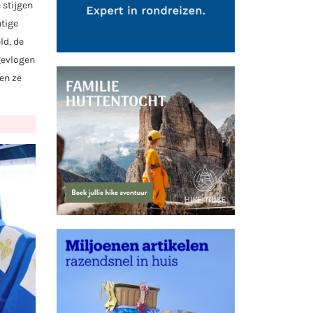
 stijgen
htige
ld, de
 gevlogen
len ze