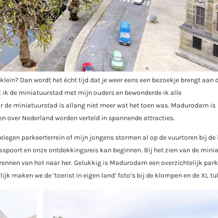
lein? Dan wordt het écht tijd dat je weer eens een bezoekje brengt aan d
t ik de miniatuurstad met mijn ouders en bewonderde ik alle
r de miniatuurstad is allang niet meer wat het toen was. Madurodam is
en over Nederland worden verteld in spannende attracties.
legen parkeerterrein of mijn jongens stormen al op de vuurtoren bij de
spoort en onze ontdekkingsreis kan beginnen. Bij het zien van de mini
s rennen van hot naar her. Gelukkig is Madurodam een overzichtelijk park
ijk maken we de ’toerist in eigen land’ foto’s bij de klompen en de XL tu