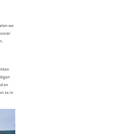
pelen we
vooral
n.
chten
digen
nd en
n ze in