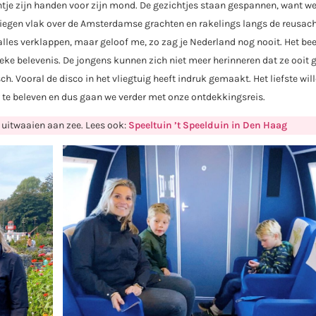
tje zijn handen voor zijn mond. De gezichtjes staan gespannen, want we
vliegen vlak over de Amsterdamse grachten en rakelings langs de reusac
alles verklappen, maar geloof me, zo zag je Nederland nog nooit. Het bee
nieke belevenis. De jongens kunnen zich niet meer herinneren dat ze ooit
h. Vooral de disco in het vliegtuig heeft indruk gemaakt. Het liefste wil
r te beleven en dus gaan we verder met onze ontdekkingsreis.
itwaaien aan zee. Lees ook:
Speeltuin ’t Speelduin in Den Haag