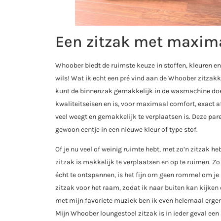
Een zitzak met maxim
Whoober biedt de ruimste keuze in stoffen, kleuren e
wils! Wat ik echt een pré vind aan de Whoober zitzakke
kunt de binnenzak gemakkelijk in de wasmachine doen
kwaliteitseisen en is, voor maximaal comfort, exact af
veel weegt en gemakkelijk te verplaatsen is. Deze pare
gewoon eentje in een nieuwe kleur of type stof.
Of je nu veel of weinig ruimte hebt, met zo’n zitzak heb
zitzak is makkelijk te verplaatsen en op te ruimen. 
écht te ontspannen, is het fijn om geen rommel om je
zitzak voor het raam, zodat ik naar buiten kan kijken
met mijn favoriete muziek ben ik even helemaal ergens
Mijn Whoober loungestoel zitzak is in ieder geval een