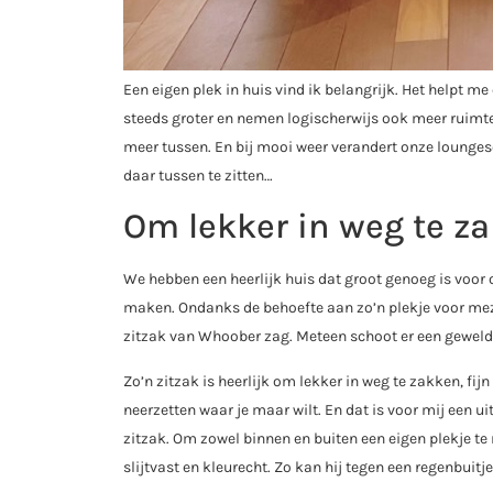
Een eigen plek in huis vind ik belangrijk. Het helpt m
steeds groter en nemen logischerwijs ook meer ruimte i
meer tussen. En bij mooi weer verandert onze loungese
daar tussen te zitten…
Om lekker in weg te z
We hebben een heerlijk huis dat groot genoeg is voor
maken. Ondanks de behoefte aan zo’n plekje voor mezel
zitzak van Whoober zag. Meteen schoot er een geweldig
Zo’n zitzak is heerlijk om lekker in weg te zakken, fij
neerzetten waar je maar wilt. En dat is voor mij een 
zitzak. Om zowel binnen en buiten een eigen plekje te 
slijtvast en kleurecht. Zo kan hij tegen een regenbuitje