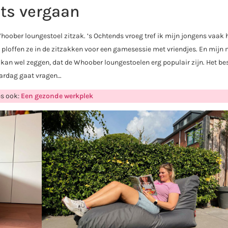
ts vergaan
 Whoober loungestoel zitzak. ’s Ochtends vroeg tref ik mijn jongens vaak h
gs ploffen ze in de zitzakken voor een gamesessie met vriendjes. En mijn
k kan wel zeggen, dat de Whoober loungestoelen erg populair zijn. Het be
jaardag gaat vragen…
es ook:
Een gezonde werkplek