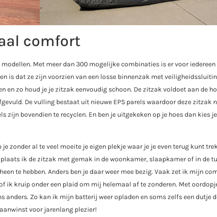
aal comfort
n modellen. Met meer dan 300 mogelijke combinaties is er voor iedereen
n is dat ze zijn voorzien van een losse binnenzak met veiligheidssluitin
 en zo houd je je zitzak eenvoudig schoon. De zitzak voldoet aan de h
gevuld. De vulling bestaat uit nieuwe EPS parels waardoor deze zitzak ni
ls zijn bovendien te recyclen. En ben je uitgekeken op je hoes dan kies je
 je zonder al te veel moeite je eigen plekje waar je je even terug kunt tre
Zo plaats ik de zitzak met gemak in de woonkamer, slaapkamer of in de t
 heen te hebben. Anders ben je daar weer mee bezig. Vaak zet ik mijn co
 of ik kruip onder een plaid om mij helemaal af te zonderen. Met oordopj
 anders. Zo kan ik mijn batterij weer opladen en soms zelfs een dutje d
 aanwinst voor jarenlang plezier!