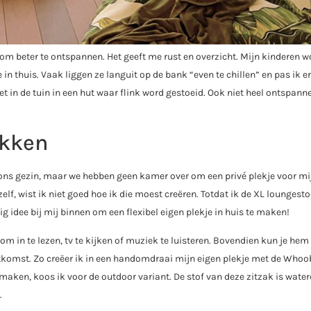
e om beter te ontspannen. Het geeft me rust en overzicht. Mijn kinderen 
n thuis. Vaak liggen ze languit op de bank “even te chillen” en pas ik er
t in de tuin in een hut waar flink word gestoeid. Ook niet heel ontspan
akken
 ons gezin, maar we hebben geen kamer over om een privé plekje voor mij
f, wist ik niet goed hoe ik die moest creëren. Totdat ik de XL loungesto
 idee bij mij binnen om een flexibel eigen plekje in huis te maken!
n om in te lezen, tv te kijken of muziek te luisteren. Bovendien kun je hem
uitkomst. Zo creëer ik in een handomdraai mijn eigen plekje met de Whoo
maken, koos ik voor de outdoor variant. De stof van deze zitzak is water
.