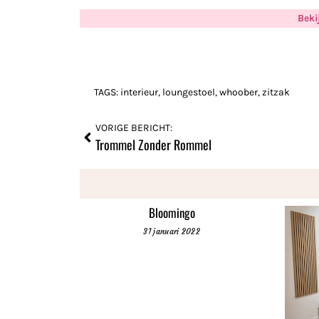
Beki
TAGS:
interieur
,
loungestoel
,
whoober
,
zitzak
VORIGE BERICHT:
Trommel Zonder Rommel
Bloomingo
31 januari 2022