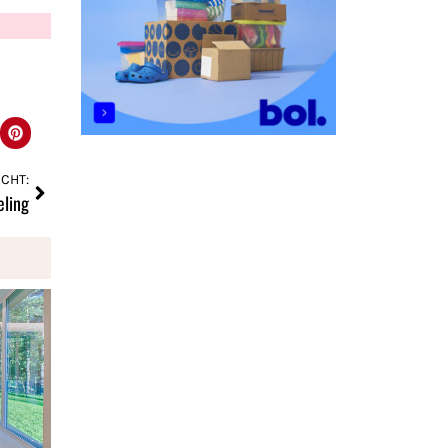
CHT:
eling