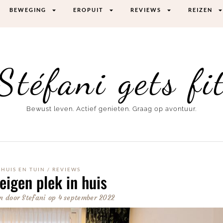
BEWEGING
EROPUIT
REVIEWS
REIZEN
Stéfani gets fi
Bewust leven. Actief genieten. Graag op avontuur.
HUIS EN TUIN
/
REVIEWS
eigen plek in huis
n door
Stefani
op
4 september 2022