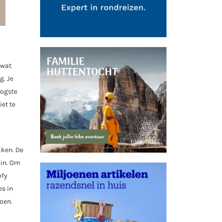
 wat
g. Je
oogste
et te
kken. De
uin. Om
mfy
es in
oen.