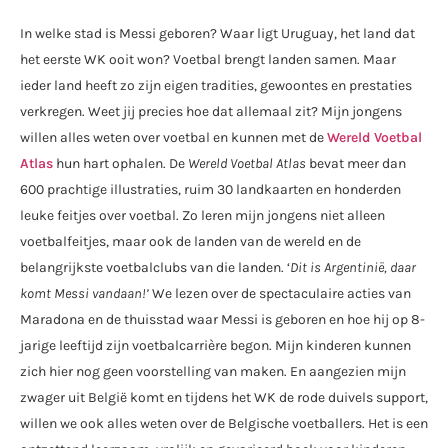
In welke stad is Messi geboren? Waar ligt Uruguay, het land dat
het eerste WK ooit won? Voetbal brengt landen samen. Maar
ieder land heeft zo zijn eigen tradities, gewoontes en prestaties
verkregen. Weet jij precies hoe dat allemaal zit? Mijn jongens
willen alles weten over voetbal en kunnen met de
Wereld Voetbal
Atlas
hun hart ophalen. De
Wereld Voetbal Atlas
bevat meer dan
600 prachtige illustraties, ruim 30 landkaarten en honderden
leuke feitjes over voetbal. Zo leren mijn jongens niet alleen
voetbalfeitjes, maar ook de landen van de wereld en de
belangrijkste voetbalclubs van die landen. ‘
Dit is Argentinië, daar
komt Messi vandaan!’
We lezen over de spectaculaire acties van
Maradona en de thuisstad waar Messi is geboren en hoe hij op 8-
jarige leeftijd zijn voetbalcarrière begon. Mijn kinderen kunnen
zich hier nog geen voorstelling van maken. En aangezien mijn
zwager uit België komt en tijdens het WK de rode duivels support,
willen we ook alles weten over de Belgische voetballers. Het is een