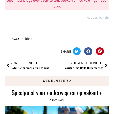
Lees meer blogs over activiteiten, boeken en leuke dingen voor
kids
Header: Pexels
TAGS:
ad
,
kids
SHARE:
VORIGE BERICHT:
VOLGENDE BERICHT:
Hotel Salzburger Hof In Leogang
Agriturismo Colle Di Bordocheo
GERELATEERD
Speelgoed voor onderweg en op vakantie
5 mei 2022