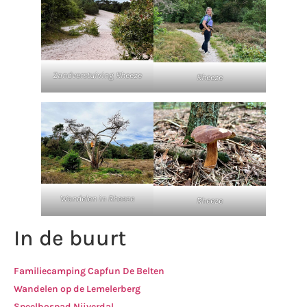
Zandverstuiving Rheeze
Rheeze
Wandelen in Rheeze
Rheeze
In de buurt
Familiecamping Capfun De Belten
Wandelen op de Lemelerberg
Speelbospad Nijverdal