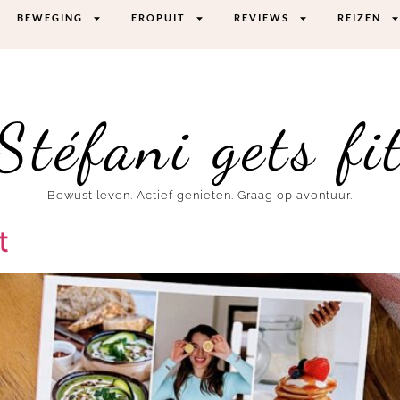
BEWEGING
EROPUIT
REVIEWS
REIZEN
Stéfani gets fi
Bewust leven. Actief genieten. Graag op avontuur.
t