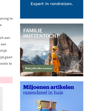
geving te
te
sch aan
 een
nlijk
tijd gaan
evels te