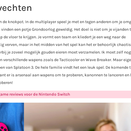
vechten
n de knokpot. In de multiplayer speel je met en tegen anderen om je om
 vinden een potje Grondoorlog geweldig. Het doel is niet om je vijanden 
 de vloer te krijgen. Je vormt een team en kliedert je een weg naar de
tig verven, maar in het midden van het spel kan het er behoorlijk chaoti
bij je zoveel mogelijk gouden eieren moet verzamelen. Ik moet zelf nog
n verschillende wapens zoals de Tacticooler en Wave Breaker. Maar eige
ebben van Splatoon 3. De hele familie vindt het een leuk spel. De komende 
ant er is arsenaal aan wapens om te proberen, kanonnen te lanceren en l
oberen!
 game reviews voor de Nintendo Switch