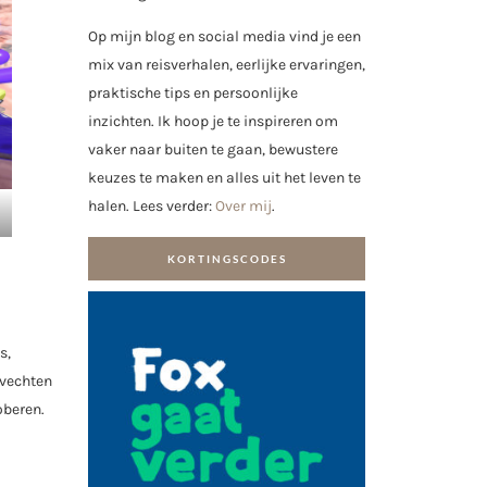
Op mijn blog en social media vind je een
mix van reisverhalen, eerlijke ervaringen,
praktische tips en persoonlijke
inzichten. Ik hoop je te inspireren om
vaker naar buiten te gaan, bewustere
keuzes te maken en alles uit het leven te
halen. Lees verder:
Over mij
.
KORTINGSCODES
s,
evechten
oberen.