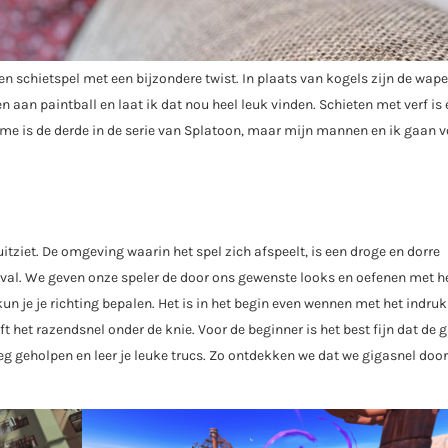
en schietspel met een bijzondere twist. In plaats van kogels zijn de wap
 aan paintball en laat ik dat nou heel leuk vinden. Schieten met verf is
ame is de derde in de serie van Splatoon, maar mijn mannen en ik gaan v
tziet. De omgeving waarin het spel zich afspeelt, is een droge en dorre
val. We geven onze speler de door ons gewenste looks en oefenen met h
kun je je richting bepalen. Het is in het begin even wennen met het indru
t het razendsnel onder de knie. Voor de beginner is het best fijn dat de
eg geholpen en leer je leuke trucs. Zo ontdekken we dat we gigasnel doo