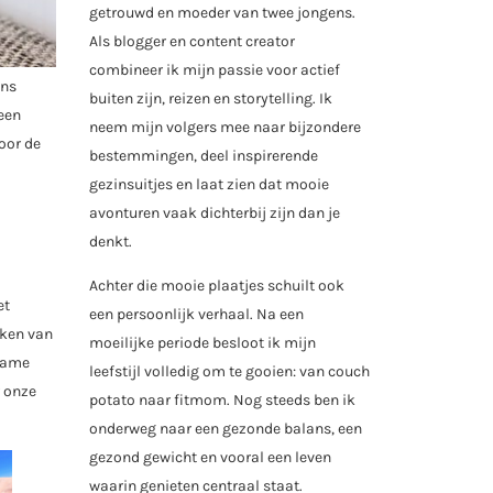
getrouwd en moeder van twee jongens.
Als blogger en content creator
combineer ik mijn passie voor actief
ens
buiten zijn, reizen en storytelling. Ik
 een
neem mijn volgers mee naar bijzondere
oor de
bestemmingen, deel inspirerende
gezinsuitjes en laat zien dat mooie
avonturen vaak dichterbij zijn dan je
denkt.
Achter die mooie plaatjes schuilt ook
et
een persoonlijk verhaal. Na een
kken van
moeilijke periode besloot ik mijn
 game
leefstijl volledig om te gooien: van couch
r onze
potato naar fitmom. Nog steeds ben ik
onderweg naar een gezonde balans, een
gezond gewicht en vooral een leven
waarin genieten centraal staat.