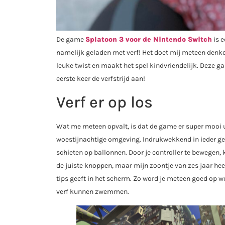
De game
Splatoon 3 voor de Nintendo Switch
is e
namelijk geladen met verf! Het doet mij meteen denken
leuke twist en maakt het spel kindvriendelijk. Deze g
eerste keer de verfstrijd aan!
Verf er op los
Wat me meteen opvalt, is dat de game er super mooi ui
woestijnachtige omgeving. Indrukwekkend in ieder ge
schieten op ballonnen. Door je controller te bewegen, 
de juiste knoppen, maar mijn zoontje van zes jaar heef
tips geeft in het scherm. Zo word je meteen goed op w
verf kunnen zwemmen.