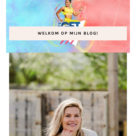
WELKOM OP MIJN BLOG!
Word fit met Let’s Get Fit!
25 juni 2022