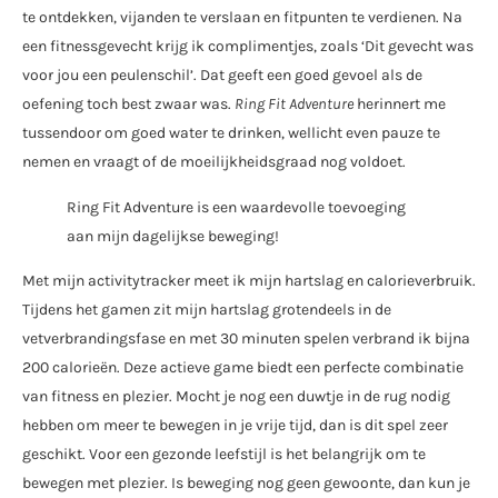
te ontdekken, vijanden te verslaan en fitpunten te verdienen. Na
een fitnessgevecht krijg ik complimentjes, zoals ‘Dit gevecht was
voor jou een peulenschil’. Dat geeft een goed gevoel als de
oefening toch best zwaar was.
Ring Fit Adventure
herinnert me
tussendoor om goed water te drinken, wellicht even pauze te
nemen en vraagt of de moeilijkheidsgraad nog voldoet.
Ring Fit Adventure is een waardevolle toevoeging
aan mijn dagelijkse beweging!
Met mijn activitytracker meet ik mijn hartslag en calorieverbruik.
Tijdens het gamen zit mijn hartslag grotendeels in de
vetverbrandingsfase en met 30 minuten spelen verbrand ik bijna
200 calorieën. Deze actieve game biedt een perfecte combinatie
van fitness en plezier. Mocht je nog een duwtje in de rug nodig
hebben om meer te bewegen in je vrije tijd, dan is dit spel zeer
geschikt. Voor een gezonde leefstijl is het belangrijk om te
bewegen met plezier. Is beweging nog geen gewoonte, dan kun je