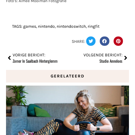
Foto’s: Aimée Mooiman Fotografie
TAGS:
games
,
nintendo
,
nintendoswitch
,
ringfit
SHARE:
VORIGE BERICHT:
VOLGENDE BERICHT:
Zomer In Saalbach Hinterglemm
Studio Anneloes
GERELATEERD