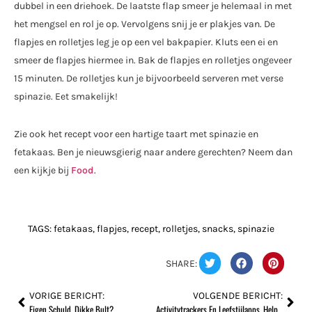
dubbel in een driehoek. De laatste flap smeer je helemaal in met
het mengsel en rol je op. Vervolgens snij je er plakjes van. De
flapjes en rolletjes leg je op een vel bakpapier. Kluts een ei en
smeer de flapjes hiermee in. Bak de flapjes en rolletjes ongeveer
15 minuten. De rolletjes kun je bijvoorbeeld serveren met verse
spinazie. Eet smakelijk!
Zie ook het recept voor een hartige taart met spinazie en
fetakaas. Ben je nieuwsgierig naar andere gerechten? Neem dan
een kijkje bij
Food
.
TAGS:
fetakaas
,
flapjes
,
recept
,
rolletjes
,
snacks
,
spinazie
SHARE:
VORIGE BERICHT:
VOLGENDE BERICHT:
Eigen Schuld, Dikke Bult?
Activitytrackers En Leefstijlapps, Helpt Dat Nu Echt?