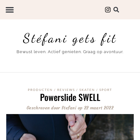
Stéfani gets fit
Bewust leven. Actief genieten. Graag op avontuur.
PRODUCTEN
/
REVIEWS
/
SKATEN
/
SPORT
Powerslide SWELL
Geschreven door
Stefani
op
22 maart 2022