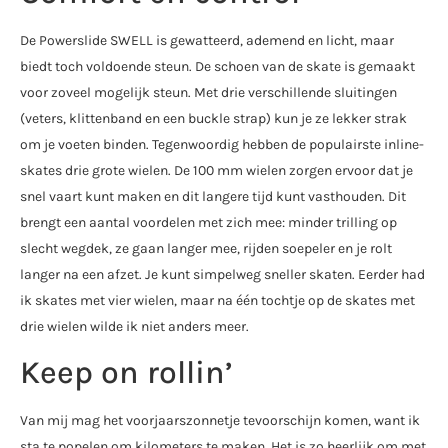
De Powerslide SWELL is gewatteerd, ademend en licht, maar
biedt toch voldoende steun. De schoen van de skate is gemaakt
voor zoveel mogelijk steun. Met drie verschillende sluitingen
(veters, klittenband en een buckle strap) kun je ze lekker strak
om je voeten binden. Tegenwoordig hebben de populairste inline-
skates drie grote wielen. De 100 mm wielen zorgen ervoor dat je
snel vaart kunt maken en dit langere tijd kunt vasthouden. Dit
brengt een aantal voordelen met zich mee: minder trilling op
slecht wegdek, ze gaan langer mee, rijden soepeler en je rolt
langer na een afzet. Je kunt simpelweg sneller skaten. Eerder had
ik skates met vier wielen, maar na één tochtje op de skates met
drie wielen wilde ik niet anders meer.
Keep on rollin’
Van mij mag het voorjaarszonnetje tevoorschijn komen, want ik
sta te popelen om kilometers te maken. Het is zo heerlijk om met