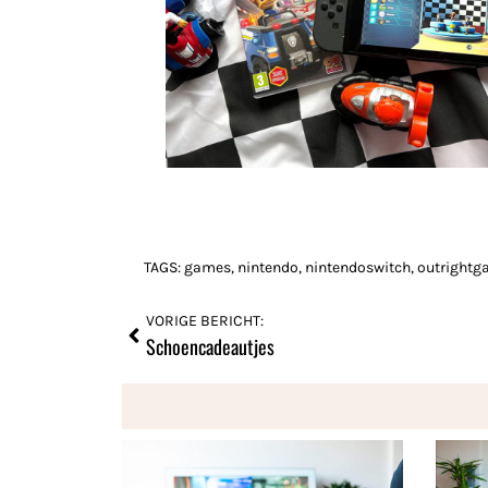
TAGS:
games
,
nintendo
,
nintendoswitch
,
outright
VORIGE BERICHT:
Schoencadeautjes