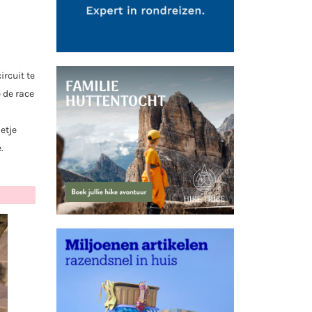
rcuit te
 de race
etje
.