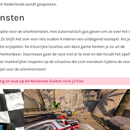
ook Nederlands wordt gesproken.
insten
ptie voor de allerkleinsten, met automatisch gas geven om ze over het ci
Zo blijft het ook voor iets oudere kinderen een uitdagend racespel. Als je
tie vrijspelen. De kleurrijke locaties van deze game herken je zo uit de
 herkenbaar. Daarnaast gaat de race niet al te snel en dat houdt het spell
t makkelijker inspelen op de situaties die zich voordoen tijdens de race
pel voor de allerkleinsten!
ng en oud op de Nintendo Switch vind je hier