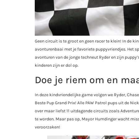
Geen circuit is te groot en geen racer te klein! In de 
avonturenbaai met je favoriete puppyvriendjes. Het sp
avonturen van de jonge techneut Ryder en zijn puppy’s
kinderen zijn er dol op.
Doe je riem om en maa
In deze kindvriendelijke game volgen we Ryder, Chase 
Beste Pup Grand Prix! Alle PAW Patrol pups uit de Nic
over maar liefst 11 uitdagende circuits zoals Adventu
te worden. Maar pas op, Mayor Humdinger wacht missch
veroorzaken!