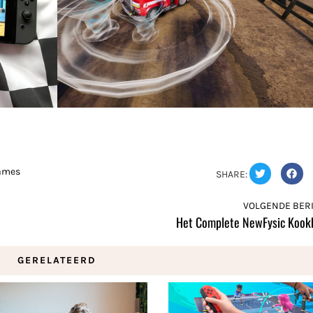
games
SHARE:
VOLGENDE BERI
Het Complete NewFysic Kook
GERELATEERD