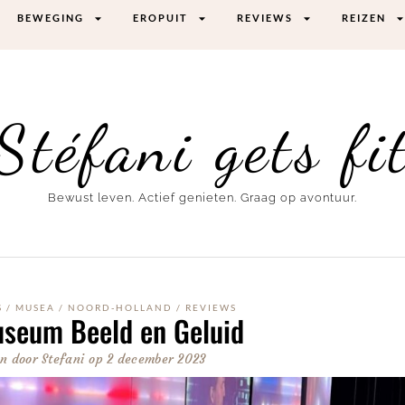
BEWEGING
EROPUIT
REVIEWS
REIZEN
Stéfani gets fi
Bewust leven. Actief genieten. Graag op avontuur.
S
/
MUSEA
/
NOORD-HOLLAND
/
REVIEWS
seum Beeld en Geluid
n door
Stefani
op
2 december 2023