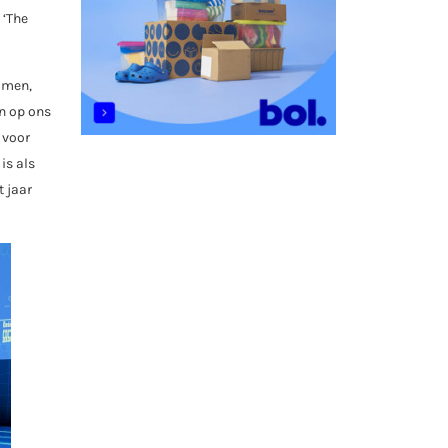
 ‘The
komen,
en op ons
 voor
is als
 jaar