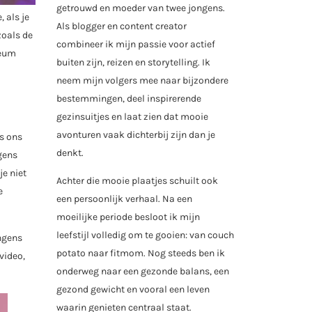
getrouwd en moeder van twee jongens.
 als je
Als blogger en content creator
zoals de
combineer ik mijn passie voor actief
seum
buiten zijn, reizen en storytelling. Ik
neem mijn volgers mee naar bijzondere
bestemmingen, deel inspirerende
gezinsuitjes en laat zien dat mooie
avonturen vaak dichterbij zijn dan je
s ons
denkt.
gens
e niet
Achter die mooie plaatjes schuilt ook
e
een persoonlijk verhaal. Na een
moeilijke periode besloot ik mijn
leefstijl volledig om te gooien: van couch
ongens
potato naar fitmom. Nog steeds ben ik
video,
onderweg naar een gezonde balans, een
gezond gewicht en vooral een leven
waarin genieten centraal staat.