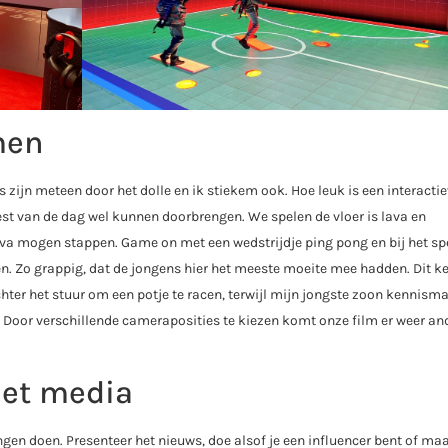
men
zijn meteen door het dolle en ik stiekem ook. Hoe leuk is een interactie
rest van de dag wel kunnen doorbrengen. We spelen de vloer is lava en
ava mogen stappen. Game on met een wedstrijdje ping pong en bij het spe
. Zo grappig, dat de jongens hier het meeste moeite mee hadden. Dit ke
hter het stuur om een potje te racen, terwijl mijn jongste zoon kennism
 Door verschillende cameraposities te kiezen komt onze film er weer and
met media
ingen doen. Presenteer het nieuws, doe alsof je een influencer bent of ma