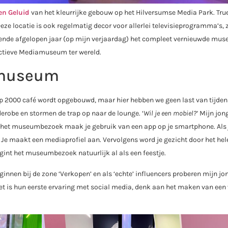
n Geluid
van het kleurrijke gebouw op het Hilversumse Media Park. True,
Deze locatie is ook regelmatig decor voor allerlei televisieprogramma’s, 
pende afgelopen jaar (op mijn verjaardag) het compleet vernieuwde mu
actieve Mediamuseum ter wereld.
amuseum
op 2000 café wordt opgebouwd, maar hier hebben we geen last van tijden
obe en stormen de trap op naar de lounge. ‘
Wil je een mobiel?’
Mijn jon
r het museumbezoek maak je gebruik van een app op je smartphone. Als j
. Je maakt een mediaprofiel aan. Vervolgens word je gezicht door het hel
int het museumbezoek natuurlijk al als een feestje.
innen bij de zone ‘Verkopen’ en als ‘echte’ influencers proberen mijn j
t is hun eerste ervaring met social media, denk aan het maken van een 