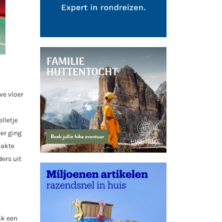
ve vloer
lletje
er ging
aakte
ers uit
ak een