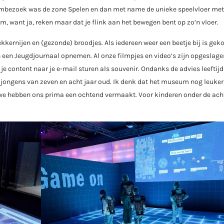
bezoek was de zone Spelen en dan met name de unieke speelvloer met
m, want ja, reken maar dat je flink aan het bewegen bent op zo’n vloer.
ekkernijen en (gezonde) broodjes. Als iedereen weer een beetje bij is ge
 en een Jeugdjournaal opnemen. Al onze filmpjes en video’s zijn opgeslag
e content naar je e-mail sturen als souvenir. Ondanks de advies leeftijd
ngens van zeven en acht jaar oud. Ik denk dat het museum nog leuker 
 we hebben ons prima een ochtend vermaakt. Voor kinderen onder de acht