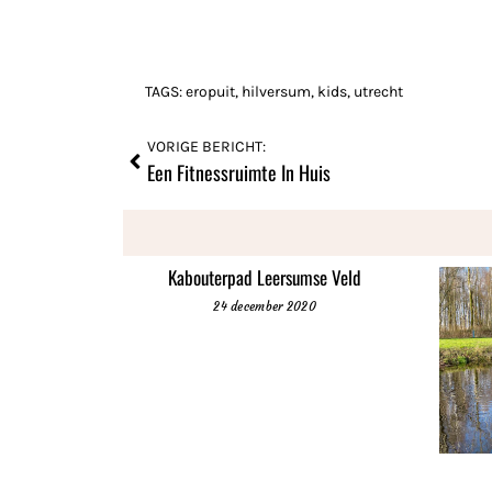
TAGS:
eropuit
,
hilversum
,
kids
,
utrecht
VORIGE BERICHT:
Een Fitnessruimte In Huis
Kabouterpad Leersumse Veld
24 december 2020