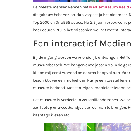
De meeste mensen kennen het
Mediamuseum Beeld e
dit gebouw hebt gezien, dan vergeet je het niet meer. 
Top 2000 en Giro555 acties. Na 2,5 jaar verbouwen o
haar deuren. Nu is het misschien wel het meest inter
Een interactief Medi
Bij de ingang worden we vriendelijk ontvangen. Het T
museumbezoek. We hangen onze jassen op in de garder
kijken mij eerst vragend en daarna hoopvol aan. Voo
beschikt over een mobiel dan kun je een toestel lenen
museum herkend. Met een ‘eigen’ mobiele telefoon beg
Het museum is verdeeld in verschillende zones. We beg
een laptop en zweetbandjes aan de man te brengen. He
hashtags kiezen etc.