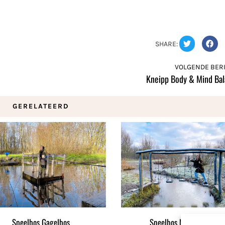
SHARE:
VOLGENDE BERI
Kneipp Body & Mind Ba
GERELATEERD
Speelbos Gagelbos
Speelbos Nieuw Wulven