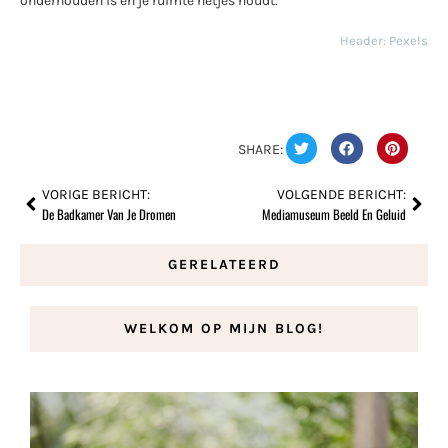
onderhouden is en je ruimte netjes houdt.
Header: Pexels
SHARE:
VORIGE BERICHT:
VOLGENDE BERICHT:
De Badkamer Van Je Dromen
Mediamuseum Beeld En Geluid
GERELATEERD
WELKOM OP MIJN BLOG!