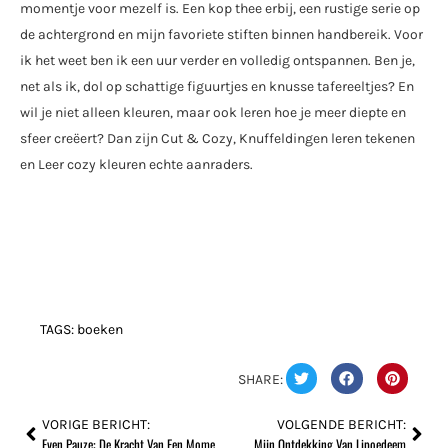
momentje voor mezelf is. Een kop thee erbij, een rustige serie op
de achtergrond en mijn favoriete stiften binnen handbereik. Voor
ik het weet ben ik een uur verder en volledig ontspannen. Ben je,
net als ik, dol op schattige figuurtjes en knusse tafereeltjes? En
wil je niet alleen kleuren, maar ook leren hoe je meer diepte en
sfeer creëert? Dan zijn Cut & Cozy, Knuffeldingen leren tekenen
en Leer cozy kleuren echte aanraders.
TAGS:
boeken
SHARE:
VORIGE BERICHT:
VOLGENDE BERICHT:
Even Pauze: De Kracht Van Een Momentje Voor Jezelf
Mijn Ontdekking Van Lipoedeem