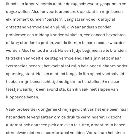
ik net een lange vliegreis achter de rug heb: zwaar, gespannen en
opgezwollen. Alsof er voortdurend druk op staat en mijn benen
elk moment kunnen “barsten”. Lang staan vond ik altijd al
ontzettend vermoeiend en pijnlijk. Waar anderen zonder
problemen een middag konden winkelen, een concert bezochten
of lang stonden te praten, voelde ik mijn benen steeds zwaarder
worden. Alsof er lood in zat. Na een tijdje beginnen ze te branden,
te trekken en voelt elke stap vermoeiend. Het zijn niet zomaar
“vermoeide benen”; het voelt alsof mijn hele onderlichaam onder
spanning staat. Na een ochtend langs de lijn op het voetbalveld
hebben mijn benen echt tijd nodig om te herstellen. En na een
feestje waarbij ik een avond sta, kan ik vaak niet slapen van
kloppende benen.
Vaak probeerde ik ongemerkt mijn gewicht van het ene been naar
het andere te verplaatsen om de druk te verminderen. Ik zocht
automatisch naar een plek om even te zitten, omdat mijn benen
simpelweg niet meer comfortabel voelden. Vooral aan het einde