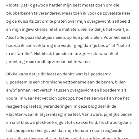
klopte. Dat ik gewoon harder mijn best moest doen om die
blubberbenen te veranderen. Maar toen ik voor de zoveelste keer
bij de huisarts zat om te praten over mijn overgewicht, zelfbeeld
en mijn ingewikkelde relatie met eten, viel eindelijk het kwartje.
Alsof alle puzzelstukjes ineens op hun plek vielen. Voor het eerst
hoorde ik een verklaring die verder ging dan “je bouw” of “het zit
in de familie”. Het bleek lipoedeem te zijn — iets waar ik al
jarenlang mee rondliep zonder het te weten.
Dikke kans dat je dit leest en denkt: wat is lipoedeem?
Lipoedeem is een chronische vettoename aan de benen, billen
en/of armen. Het verschil tussen overgewicht en lipoedeem zit
vooral in waar het vet zich ophoopt, hoe het aanvoelt en hoe het
reageert op leefstijlveranderingen. In deze blog deel ik de
klachten waar ik al jarenlang mee leef. Van zware, pijnlijke benen
en snel blauwe plekken krijgen tot onzekerheid, frustratie tijdens
het shoppen en het gevoel dat mijn lichaam nooit reageerde
zoals ik had verwacht. Lange tijd zag ik deze klachten als losse