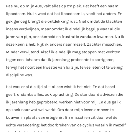
Pas nu, op mijn 40e, valt alles op z’n plek. Het heeft een naam:
lipoedeem. Nu ik weet dat het lipoedeem is, voelt het anders. En
gek genoeg brengt die ontdekking rust. Niet omdat de klachten
ineens verdwijnen, maar omdat ik eindelijk begrijp waar al die
jaren van pijn, onzekerheid en frustratie vandaan kwamen. Nu ik
deze kennis heb, kijk ik anders naar mezelf. Zachter misschien.
Minder verwijtend. Alsof ik eindelijk mag stoppen met vechten
tegen een lichaam dat ik jarenlang probeerde te corrigeren,
terwijl het nooit een kwestie van lui zijn, te veel eten of te weinig
discipline was.
Het was er al die tijd al — alleen wist ik het niet. En dat besef
geeft, ondanks alles, ook opluchting. De standaard adviezen die
ik jarenlang heb geprobeerd, werken niet voor mij. En dus ga ik
op zoek naar wat wel werkt. Om daar mijn leven omheen te
bouwen in plaats van ertegenin. En misschien zit daar wel de
echte verandering: het doorbreken van de cyclus waarin ik mezelf