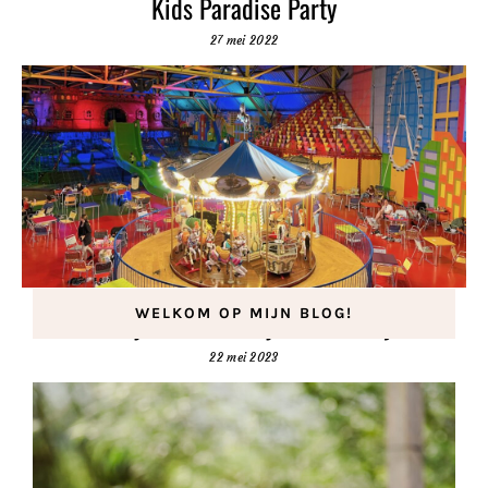
Kids Paradise Party
27 mei 2022
WELKOM OP MIJN BLOG!
Vier je kinderfeestje in KidZcity!
22 mei 2023