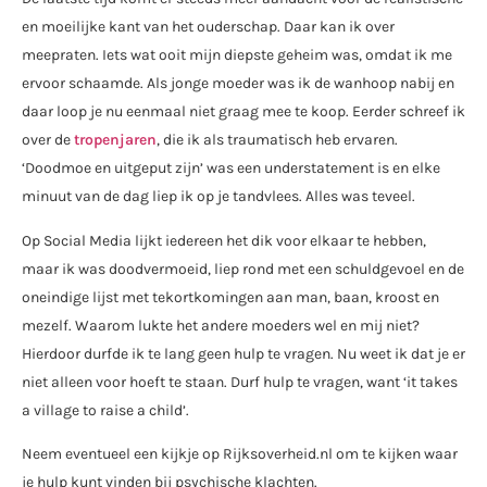
en moeilijke kant van het ouderschap. Daar kan ik over
meepraten. Iets wat ooit mijn diepste geheim was, omdat ik me
ervoor schaamde. Als jonge moeder was ik de wanhoop nabij en
daar loop je nu eenmaal niet graag mee te koop. Eerder schreef ik
over de
tropenjaren
, die ik als traumatisch heb ervaren.
‘Doodmoe en uitgeput zijn’ was een understatement is en elke
minuut van de dag liep ik op je tandvlees. Alles was teveel.
Op Social Media lijkt iedereen het dik voor elkaar te hebben,
maar ik was doodvermoeid, liep rond met een schuldgevoel en de
oneindige lijst met tekortkomingen aan man, baan, kroost en
mezelf. Waarom lukte het andere moeders wel en mij niet?
Hierdoor durfde ik te lang geen hulp te vragen. Nu weet ik dat je er
niet alleen voor hoeft te staan. Durf hulp te vragen, want ‘it takes
a village to raise a child’.
Neem eventueel een kijkje op Rijksoverheid.nl om te kijken waar
je hulp kunt vinden bij psychische klachten.