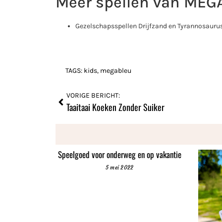
Meer spellen van MEG
Gezelschapsspellen Drijfzand en Tyrannosauru
TAGS:
kids
,
megableu
VORIGE BERICHT:
Taaitaai Koeken Zonder Suiker
Speelgoed voor onderweg en op vakantie
5 mei 2022