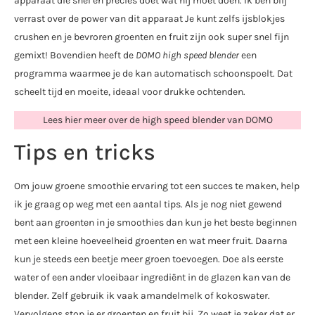
apparaat die snel én precies doet wat hij moet doen. Ik ben blij
verrast over de power van dit apparaat Je kunt zelfs ijsblokjes
crushen en je bevroren groenten en fruit zijn ook super snel fijn
gemixt! Bovendien heeft de
DOMO high speed blender
een
programma waarmee je de kan automatisch schoonspoelt. Dat
scheelt tijd en moeite, ideaal voor drukke ochtenden.
Lees hier meer over de high speed blender van DOMO
Tips en tricks
Om jouw groene smoothie ervaring tot een succes te maken, help
ik je graag op weg met een aantal tips. Als je nog niet gewend
bent aan groenten in je smoothies dan kun je het beste beginnen
met een kleine hoeveelheid groenten en wat meer fruit. Daarna
kun je steeds een beetje meer groen toevoegen. Doe als eerste
water of een ander vloeibaar ingrediënt in de glazen kan van de
blender. Zelf gebruik ik vaak amandelmelk of kokoswater.
Vervolgens stop je er groenten en fruit bij. Zo weet je zeker dat er