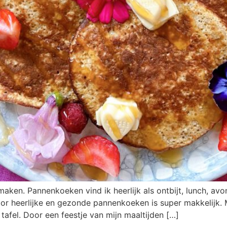
aken. Pannenkoeken vind ik heerlijk als ontbijt, lunch, a
t voor heerlijke en gezonde pannenkoeken is super makkelijk
fel. Door een feestje van mijn maaltijden […]