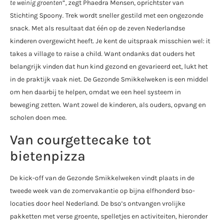
te weinig groenten
”, zegt Phaedra Mensen, oprichtster van
Stichting Spoony. Trek wordt sneller gestild met een ongezonde
snack. Met als resultaat dat één op de zeven Nederlandse
kinderen overgewicht heeft. Je kent de uitspraak misschien wel: it
takes a village to raise a child. Want ondanks dat ouders het
belangrijk vinden dat hun kind gezond en gevarieerd eet, lukt het
in de praktijk vaak niet. De Gezonde Smikkelweken is een middel
om hen daarbij te helpen, omdat we een heel systeem in
beweging zetten. Want zowel de kinderen, als ouders, opvang en
scholen doen mee.
Van courgettecake tot
bietenpizza
De kick-off van de Gezonde Smikkelweken vindt plaats in de
tweede week van de zomervakantie op bijna elfhonderd bso-
locaties door heel Nederland. De bso’s ontvangen vrolijke
pakketten met verse groente, spelletjes en activiteiten, hieronder