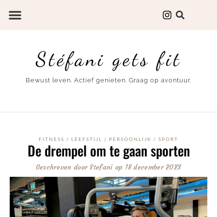
Stéfani gets fit
Bewust leven. Actief genieten. Graag op avontuur.
FITNESS
/
LEEFSTIJL
/
PERSOONLIJK
/
SPORT
De drempel om te gaan sporten
Geschreven door
Stefani
op
18 december 2023