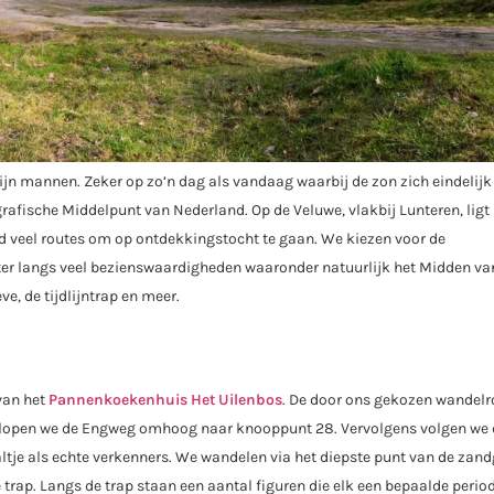
mijn mannen. Zeker op zo’n dag als vandaag waarbij de zon zich eindelijk
grafische Middelpunt van Nederland. Op de Veluwe, vlakbij Lunteren, ligt
end veel routes om op ontdekkingstocht te gaan. We kiezen voor de
meter langs veel bezienswaardigheden waaronder natuurlijk het Midden va
, de tijdlijntrap en meer.
van het
Pannenkoekenhuis Het Uilenbos
. De door ons gekozen wandelr
ord lopen we de Engweg omhoog naar knooppunt 28. Vervolgens volgen we
altje als echte verkenners. We wandelen via het diepste punt van de zan
trap. Langs de trap staan een aantal figuren die elk een bepaalde period