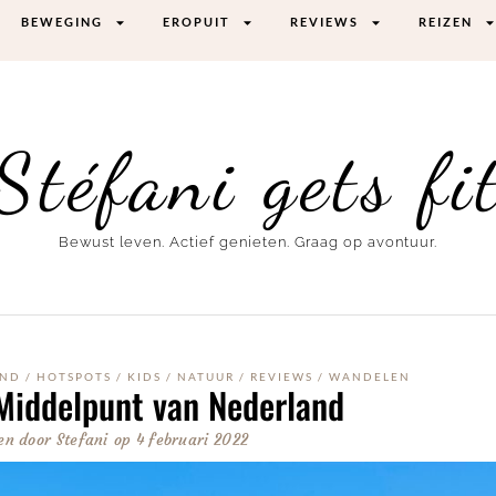
BEWEGING
EROPUIT
REVIEWS
REIZEN
Stéfani gets fi
Bewust leven. Actief genieten. Graag op avontuur.
AND
/
HOTSPOTS
/
KIDS
/
NATUUR
/
REVIEWS
/
WANDELEN
Middelpunt van Nederland
en door
Stefani
op
4 februari 2022