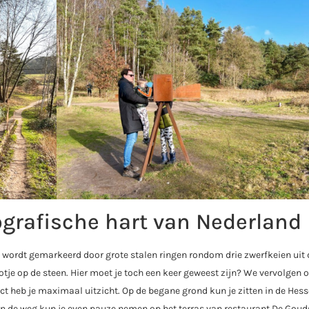
ografische hart van Nederland
t wordt gemarkeerd door grote stalen ringen rondom drie zwerfkeien uit 
ootje op de steen. Hier moet je toch een keer geweest zijn? We vervolgen 
t heb je maximaal uitzicht. Op de begane grond kun je zitten in de Hes
an de weg kun je even pauze nemen op het terras van restaurant De Goud