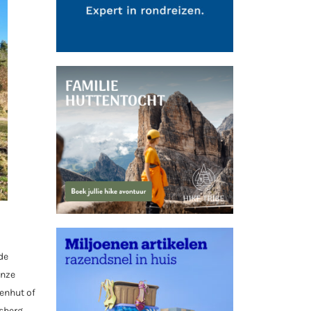
de
onze
senhut of
sberg.