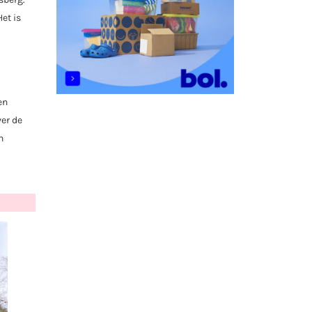
et is
en
ver de
n