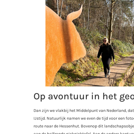
Op avontuur in het ge
Dan zijn we vlakbij het Middelpunt van Nederland, da
IJstijd. Natuurlijk namen we even de tijd voor een fot
route naar de Hessenhut. Bovenop dit landschapsobjec
aan de halfronde picknicktafel. Aan de andere kant v