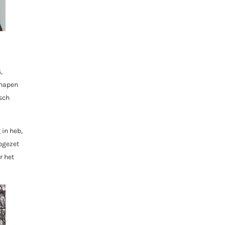
,
chapen
isch
g in heb,
opgezet
r het