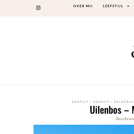
OVER MIJ
LEEFSTIJL
EROPUIT
/
EROPUIT
/
GELDERL
Uilenbos – 
Geschrev