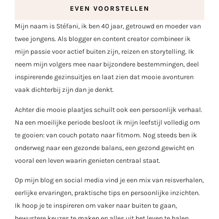
EVEN VOORSTELLEN
Mijn naam is Stéfani, ik ben 40 jaar, getrouwd en moeder van
twee jongens. Als blogger en content creator combineer ik
mijn passie voor actief buiten zijn, reizen en storytelling. Ik
neem mijn volgers mee naar bijzondere bestemmingen, deel
inspirerende gezinsuitjes en laat zien dat mooie avonturen
vaak dichterbij zijn dan je denkt.
Achter die mooie plaatjes schuilt ook een persoonlijk verhaal.
Na een moeilijke periode besloot ik mijn leefstijl volledig om
te gooien: van couch potato naar fitmom. Nog steeds ben ik
onderweg naar een gezonde balans, een gezond gewicht en
vooral een leven waarin genieten centraal staat.
Op mijn blog en social media vind je een mix van reisverhalen,
eerlijke ervaringen, praktische tips en persoonlijke inzichten.
Ik hoop je te inspireren om vaker naar buiten te gaan,
bewustere keuzes te maken en alles uit het leven te halen.