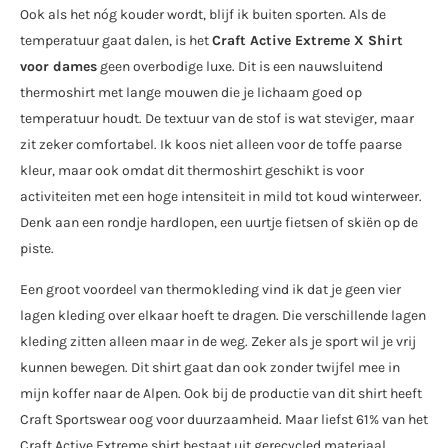
Ook als het nóg kouder wordt, blijf ik buiten sporten. Als de
temperatuur gaat dalen, is het
Craft Active Extreme X Shirt
voor dames
geen overbodige luxe. Dit is een nauwsluitend
thermoshirt met lange mouwen die je lichaam goed op
temperatuur houdt. De textuur van de stof is wat steviger, maar
zit zeker comfortabel. Ik koos niet alleen voor de toffe paarse
kleur, maar ook omdat dit thermoshirt geschikt is voor
activiteiten met een hoge intensiteit in mild tot koud winterweer.
Denk aan een rondje hardlopen, een uurtje fietsen of skiën op de
piste.
Een groot voordeel van thermokleding vind ik dat je geen vier
lagen kleding over elkaar hoeft te dragen. Die verschillende lagen
kleding zitten alleen maar in de weg. Zeker als je sport wil je vrij
kunnen bewegen. Dit shirt gaat dan ook zonder twijfel mee in
mijn koffer naar de Alpen. Ook bij de productie van dit shirt heeft
Craft Sportswear oog voor duurzaamheid. Maar liefst 61% van het
Craft Active Extreme shirt bestaat uit gerecycled materiaal.