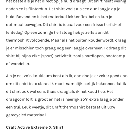
het beste als je het direct op je huid draagt. Dit shirt heeft weinig
naden en is flinterdun. Het shirt voelt als een dun laagje op je
huid. Bovendien is het materiaal lekker flexibel en kun je
optimaal bewegen. Dit shirt is ideaal voor een frisse herfst- of
lentedag. Op een zonnige herfstdag heb je zelfs aan dit
thermoshirt voldoende. Maar als het buiten kouder wordt, draag
je er misschien toch graag nog een laagje overheen. Ik draag dit
shirt bij bijna elke (sport) activiteit, zoals hardlopen, bootcamp
of wandelen.
Als je net zo’n koukleum bent als ik, dan doe je er zeker goed aan
om dit shirt in te slaan. Ik moet namelijk eerlijk bekennen dat ik
dit shirt ook wel eens thuis draag als ik het koud heb. Het
draagcomfort is groot en het is heerlijk zo’n extra laagje onder
een trui. Leuk weetje, dit Craft thermoshirt bestaat uit 30%
gerecycled materiaal.
Craft Active Extreme X Shirt