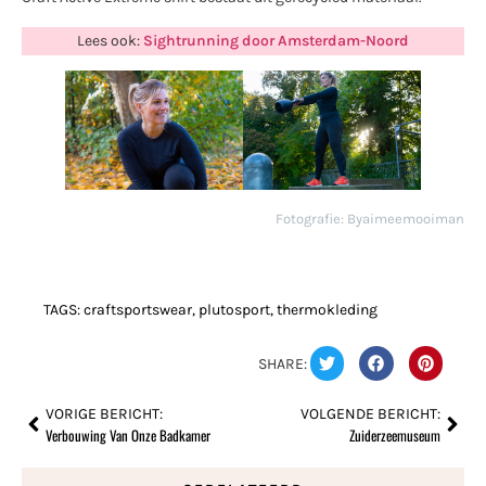
Lees ook:
Sightrunning door Amsterdam-Noord
Fotografie: Byaimeemooiman
TAGS:
craftsportswear
,
plutosport
,
thermokleding
SHARE:
VORIGE BERICHT:
VOLGENDE BERICHT:
Verbouwing Van Onze Badkamer
Zuiderzeemuseum